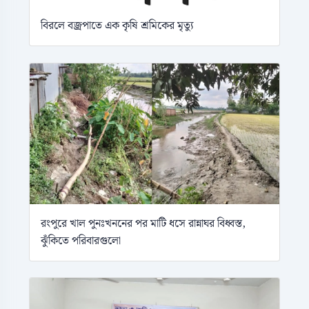
বিরলে বজ্রপাতে এক কৃষি শ্রমিকের মৃত্যু
রংপুরে খাল পুনঃখননের পর মাটি ধসে রান্নাঘর বিধ্বস্ত,
ঝুঁকিতে পরিবারগুলো