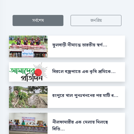
সর্বশেষ
জনপ্রিয়
ফুলবাড়ী সীমান্তে ভারতীয় স্বর্ণ...
বিরলে বজ্রপাতে এক কৃষি শ্রমিকে...
রংপুরে খাল পুনঃখননের পর মাটি ধ...
নীলফামারীর এক মেলায় মিলছে
বিভি...