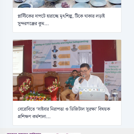
প্লাস্টিকের দাপটে হারাচ্ছে মৃৎশিল্প, টিকে থাকার লড়াই
সুন্দরগঞ্জের কুম...
বেরোবিতে ‘সাইবার নিরাপত্তা ও ডিজিটাল সুরক্ষা’ বিষয়ক
প্রশিক্ষণ কর্মশালা...