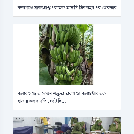
বদরগঞ্জে সাজাপ্রাপ্ত পলাতক আসামি তিন বছর পর গ্রেফতার
কলার সঙ্গে এ কেমন শক্রুতা তারাগঞ্জে কলাচাষীর এক
হাজার কলার ছড়ি কেটে দি...