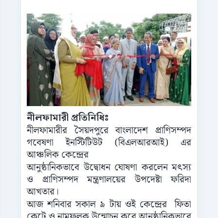
নীলফামারী প্রতিনিধিঃ
নীলফামারীর সৈয়দপুরে বাংলাদেশ প্রাণিসম্পদ
গবেষণা ইনস্টিটিউট (বিএলআরআই) এর
আঞ্চলিক কেন্দ্রের
আনুষ্ঠানিকভাবে উদ্বোধন ঘোষণা করলেন মৎস্য
ও প্রাণিসম্পদ মন্ত্রণালয়ের উপদেষ্টা ফরিদা
আখতার।
আজ শনিবার সকাল ৯ টায় ওই কেন্দ্রের ফিতা
কেটে ও নামফলক উন্মোচন করে আনুষ্ঠানিকভাবে