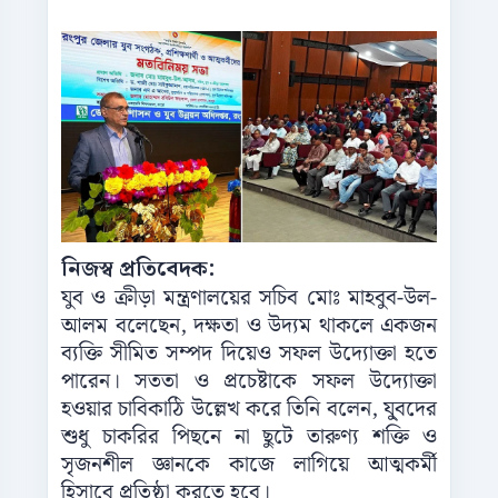
নিজস্ব প্রতিবেদক:
যুব ও ক্রীড়া মন্ত্রণালয়ের সচিব মোঃ মাহবুব-উল-
আলম বলেছেন, দক্ষতা ও উদ্যম থাকলে একজন
ব্যক্তি সীমিত সম্পদ দিয়েও সফল উদ্যোক্তা হতে
পারেন। সততা ও প্রচেষ্টাকে সফল উদ্যোক্তা
হওয়ার চাবিকাঠি উল্লেখ করে তিনি বলেন, যু্বদের
শুধু চাকরির পিছনে না ছুটে তারুণ্য শক্তি ও
সৃজনশীল জ্ঞানকে কাজে লাগিয়ে আত্মকর্মী
হিসাবে প্রতিষ্ঠা করতে হবে।