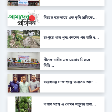
বিরলে বজ্রপাতে এক কৃষি শ্রমিকে...
রংপুরে খাল পুনঃখননের পর মাটি ধ...
নীলফামারীর এক মেলায় মিলছে
বিভি...
বদরগঞ্জে সাজাপ্রাপ্ত পলাতক আসা...
কলার সঙ্গে এ কেমন শক্রুতা তারা...