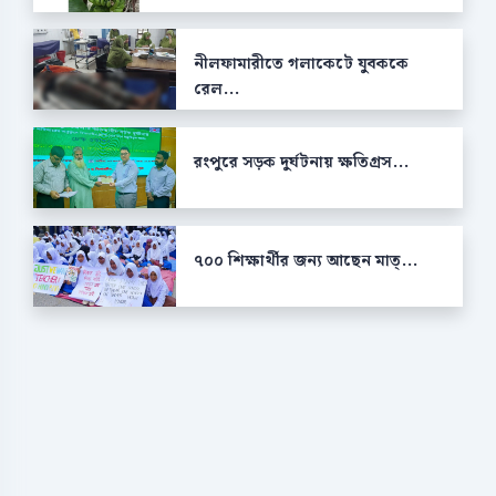
নীলফামারীতে গলাকেটে যুবককে
রেল...
রংপুরে সড়ক দুর্ঘটনায় ক্ষতিগ্রস...
৭০০ শিক্ষার্থীর জন্য আছেন মাত্...