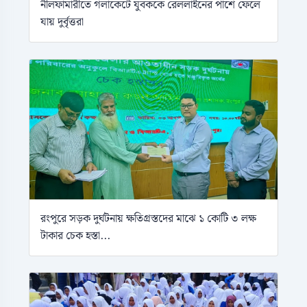
নীলফামারীতে গলাকেটে যুবককে রেললাইনের পাশে ফেলে
যায় দুর্বৃত্তরা
রংপুরে সড়ক দুর্ঘটনায় ক্ষতিগ্রস্তদের মাঝে ১ কোটি ৩ লক্ষ
টাকার চেক হস্তা...