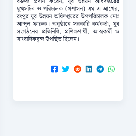
বক্তব্য প্রদান করেন, যুব উন্নয়ন অধিদপ্তরের
যুগ্মসচিব ও পরিচালক (প্রশাসন) এম এ আখের,
রংপুর যুব উন্নয়ন অধিদপ্তরের উপপরিচালক মোঃ
আব্দুল ফারুক। অনুষ্ঠানে সরকারি কর্মকর্তা, যুব
সংগঠনের প্রতিনিধি, প্রশিক্ষণার্থী, আত্মকর্মী ও
সাংবাদিকবৃন্দ উপস্থিত ছিলেন।