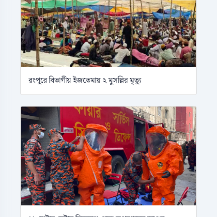
রংপুরে বিভাগীয় ইজতেমায় ২ মুসল্লির মৃত্যু