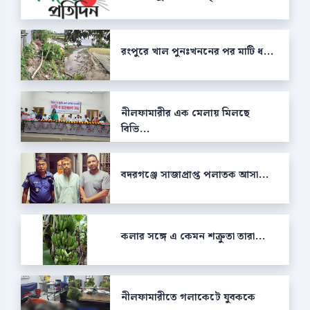
রংপুরে খাল পুনঃখননের পর মাটি ধ...
নীলফামারীর এক মেলায় মিলছে
বিভি...
বদরগঞ্জে সাজাপ্রাপ্ত পলাতক আসা...
কলার সঙ্গে এ কেমন শক্রুতা তারা...
নীলফামারীতে গলাকেটে যুবককে