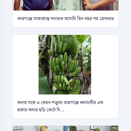
বদরগঞ্জে সাজাপ্রাপ্ত পলাতক আসামি তিন বছর পর গ্রেফতার
কলার সঙ্গে এ কেমন শক্রুতা তারাগঞ্জে কলাচাষীর এক
হাজার কলার ছড়ি কেটে দি...