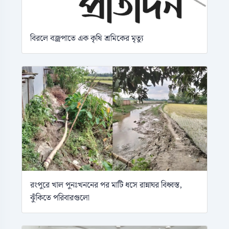
বিরলে বজ্রপাতে এক কৃষি শ্রমিকের মৃত্যু
রংপুরে খাল পুনঃখননের পর মাটি ধসে রান্নাঘর বিধ্বস্ত,
ঝুঁকিতে পরিবারগুলো