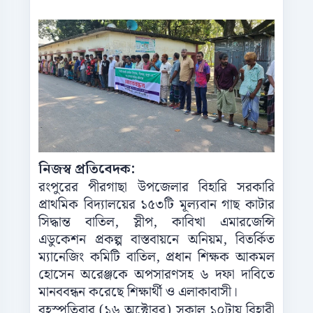
নিজস্ব প্রতিবেদক:
রংপুরের পীরগাছা উপজেলার বিহারি সরকারি
প্রাথমিক বিদ্যালয়ের ১৫৩টি মূল্যবান গাছ কাটার
সিদ্ধান্ত বাতিল, স্লীপ, কাবিখা এমারজেন্সি
এডুকেশন প্রকল্প বাস্তবায়নে অনিয়ম, বিতর্কিত
ম্যানেজিং কমিটি বাতিল, প্রধান শিক্ষক আকমল
হোসেন অরেঞ্জকে অপসারণসহ ৬ দফা দাবিতে
মানববন্ধন করেছে শিক্ষার্থী ও এলাকাবাসী।
বৃহস্পতিবার (১৬ অক্টোবর) সকাল ১০টায় বিহারী