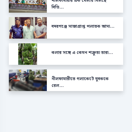
নীলফামারীর এক মেলায় মিলছে
বিভি...
বদরগঞ্জে সাজাপ্রাপ্ত পলাতক আসা...
কলার সঙ্গে এ কেমন শক্রুতা তারা...
নীলফামারীতে গলাকেটে যুবককে
রেল...