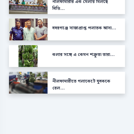
নীলফামারীর এক মেলায় মিলছে
বিভি...
বদরগঞ্জে সাজাপ্রাপ্ত পলাতক আসা...
কলার সঙ্গে এ কেমন শক্রুতা তারা...
নীলফামারীতে গলাকেটে যুবককে
রেল...