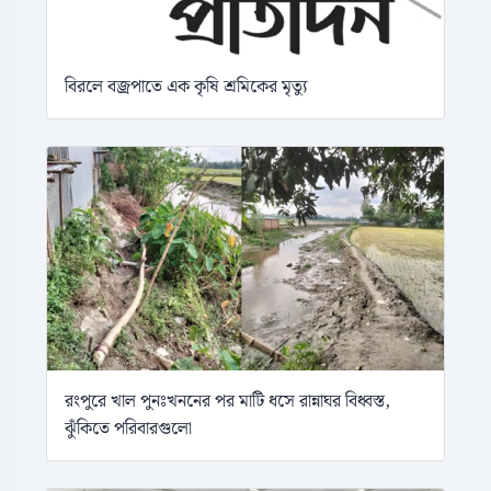
বিরলে বজ্রপাতে এক কৃষি শ্রমিকের মৃত্যু
রংপুরে খাল পুনঃখননের পর মাটি ধসে রান্নাঘর বিধ্বস্ত,
ঝুঁকিতে পরিবারগুলো