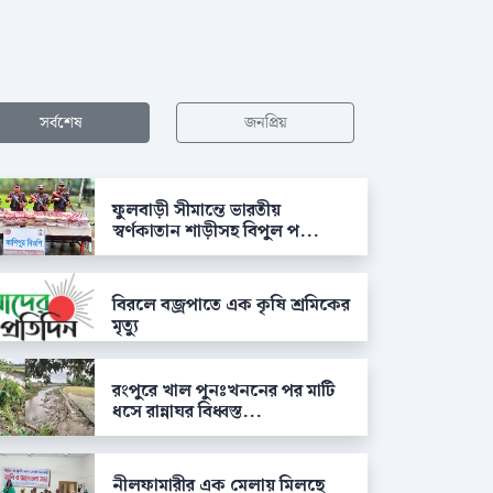
সর্বশেষ
জনপ্রিয়
ফুলবাড়ী সীমান্তে ভারতীয়
স্বর্ণকাতান শাড়ীসহ বিপুল প...
বিরলে বজ্রপাতে এক কৃষি শ্রমিকের
মৃত্যু
রংপুরে খাল পুনঃখননের পর মাটি
ধসে রান্নাঘর বিধ্বস্ত...
নীলফামারীর এক মেলায় মিলছে