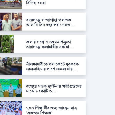
বিভিন্ন সেবা
বদরগঞ্জে সাজাপ্রাপ্ত পলাতক
আসামি তিন বছর পর গ্রেফত...
কলার সঙ্গে এ কেমন শক্রুতা
তারাগঞ্জে কলাচাষীর এক হা...
নীলফামারীতে গলাকেটে যুবককে
রেললাইনের পাশে ফেলে যায়...
রংপুরে সড়ক দুর্ঘটনায় ক্ষতিগ্রস্তদের
মাঝে ১ কোটি ৩...
৭০০ শিক্ষার্থীর জন্য আছেন মাত্র
‘একজন শিক্ষক’