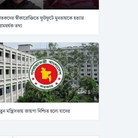
াতকদের স্বীকারোক্তিতে ফুটফুটে মুনতাহাকে হত্যার
োমহর্ষক তথ্য
তুন মন্ত্রিসভায় জায়গা নিশ্চিত হলো যাদের