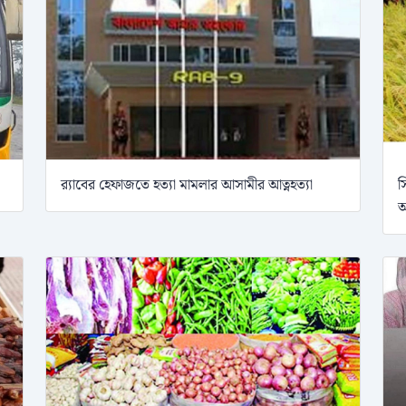
র‍্যাবের হেফাজতে হত্যা মামলার আসামীর আত্নহত্যা
স
অ