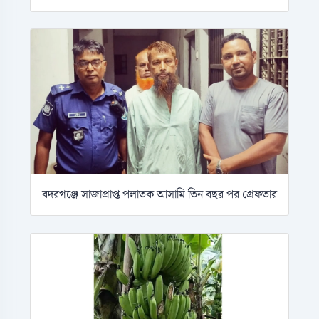
বদরগঞ্জে সাজাপ্রাপ্ত পলাতক আসামি তিন বছর পর গ্রেফতার