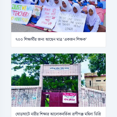
৭০০ শিক্ষার্থীর জন্য আছেন মাত্র ‘একজন শিক্ষক’
ঘোড়াঘাটে নারীর শিক্ষার আলোকবর্তিকা রাণীগঞ্জ মহিলা ডিগ্রি