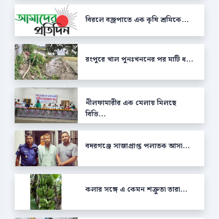
বিরলে বজ্রপাতে এক কৃষি শ্রমিকে...
রংপুরে খাল পুনঃখননের পর মাটি ধ...
নীলফামারীর এক মেলায় মিলছে
বিভি...
বদরগঞ্জে সাজাপ্রাপ্ত পলাতক আসা...
কলার সঙ্গে এ কেমন শক্রুতা তারা...