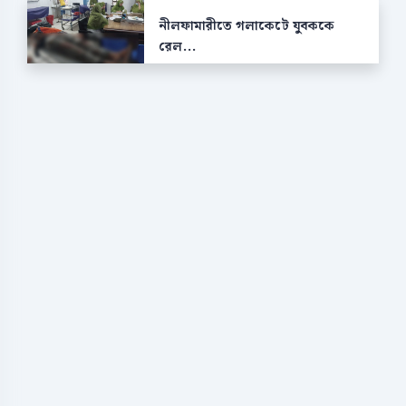
নীলফামারীতে গলাকেটে যুবককে
রেল...