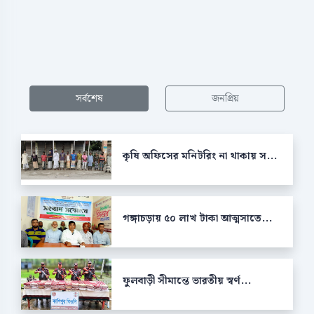
সর্বশেষ
জনপ্রিয়
কৃষি অফিসের মনিটরিং না থাকায় স...
গঙ্গাচড়ায় ৫০ লাখ টাকা আত্মসাতে...
ফুলবাড়ী সীমান্তে ভারতীয় স্বর্ণ...