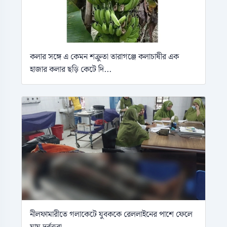
কলার সঙ্গে এ কেমন শক্রুতা তারাগঞ্জে কলাচাষীর এক
হাজার কলার ছড়ি কেটে দি...
নীলফামারীতে গলাকেটে যুবককে রেললাইনের পাশে ফেলে