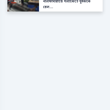
নীলফামারীতে গলাকেটে যুবককে
রেল...