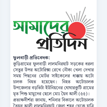
ফুলবাড়ী প্রতিবেদক:
কুড়িগ্রামের ফুলবাড়ী লালমনিরহাট সড়কের ধরলা
সেতুর উপর অটোরিক্সা রেখে নৌকা খেলা দেখার
সময় পিছনের মোটর সাইকেলের ধাক্কায় অটো
চালক নিহত হয়েছেন। নিহত অটোচালক
উপজেলার বড়ভিটা ইউনিয়নের ঘোঘারকুটি গ্রামের
মৃত পিশু মামুদের ছেলে মোঃ য়ৈব আলী (৫৫)।
প্রত্যক্ষদীর্শরা জানায়, শনিবার বিকালে অটোচালক
তৈয়ব আলী লালমনিরহাট জেলা শহর থেকে যাত্রি