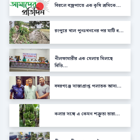
বিরলে বজ্রপাতে এক কৃষি শ্রমিকে...
রংপুরে খাল পুনঃখননের পর মাটি ধ...
নীলফামারীর এক মেলায় মিলছে
বিভি...
বদরগঞ্জে সাজাপ্রাপ্ত পলাতক আসা...
কলার সঙ্গে এ কেমন শক্রুতা তারা...