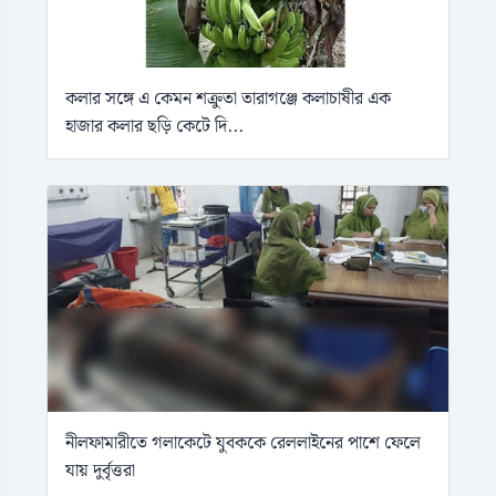
কলার সঙ্গে এ কেমন শক্রুতা তারাগঞ্জে কলাচাষীর এক
হাজার কলার ছড়ি কেটে দি...
নীলফামারীতে গলাকেটে যুবককে রেললাইনের পাশে ফেলে
যায় দুর্বৃত্তরা