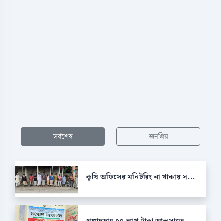
সর্বশেষ
জনপ্রিয়
কৃষি অফিসের মনিটরিং না থাকায় স...
গঙ্গাচড়ায় ৫০ লাখ টাকা আত্মসাতে...