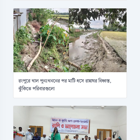
রংপুরে খাল পুনঃখননের পর মাটি ধসে রান্নাঘর বিধ্বস্ত,
ঝুঁকিতে পরিবারগুলো