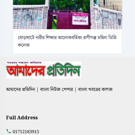
ঘোড়াঘাটে নারীর শিক্ষার আলোকবর্তিকা রাণীগঞ্জ মহিলা ডিগ্রি
কলেজ
আমাদের প্রতিদিন | বাংলা নিউজ পেপার | বাংলা খবরের কাগজ
Full Address
01712183915