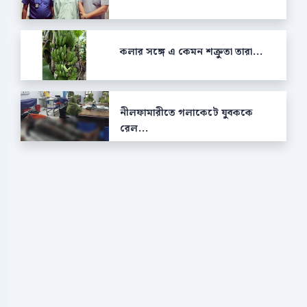
কলার সঙ্গে এ কেমন শক্রুতা তারা...
নীলফামারীতে গলাকেটে যুবককে
রেল...