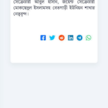
সেক্রেটারী আবুল হাসান, জয়েন্ট সেক্রেটারী
মোকছেদুল ইসলামসহ বেতগাড়ী ইউনিয়ন শাখার
নেতৃবৃন্দ।