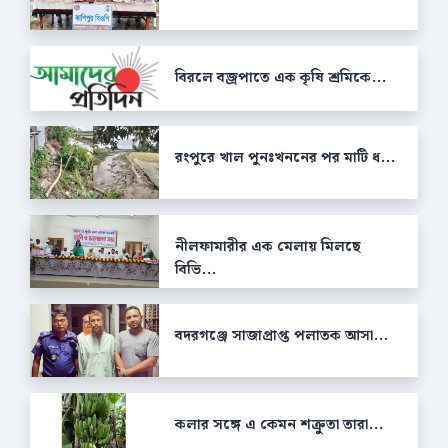
বিরলে বজ্রপাতে এক কৃষি শ্রমিকে...
রংপুরে খাল পুনঃখননের পর মাটি ধ...
নীলফামারীর এক মেলায় মিলছে
বিভি...
বদরগঞ্জে সাজাপ্রাপ্ত পলাতক আসা...
কলার সঙ্গে এ কেমন শক্রুতা তারা...