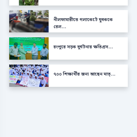
নীলফামারীতে গলাকেটে যুবককে
রেল...
রংপুরে সড়ক দুর্ঘটনায় ক্ষতিগ্রস...
৭০০ শিক্ষার্থীর জন্য আছেন মাত্...