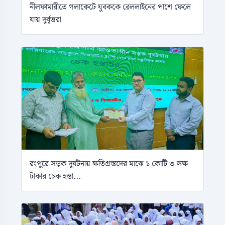
নীলফামারীতে গলাকেটে যুবককে রেললাইনের পাশে ফেলে
যায় দুর্বৃত্তরা
রংপুরে সড়ক দুর্ঘটনায় ক্ষতিগ্রস্তদের মাঝে ১ কোটি ৩ লক্ষ
টাকার চেক হস্তা...