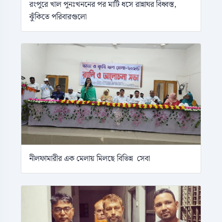
রংপুরে খাল পুনঃখননের পর মাটি ধসে রান্নাঘর বিধ্বস্ত,
ঝুঁকিতে পরিবারগুলো
নীলফামারীর এক মেলায় মিলছে বিভিন্ন সেবা