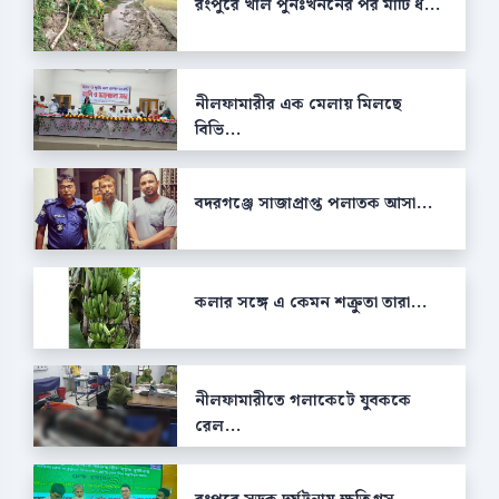
রংপুরে খাল পুনঃখননের পর মাটি ধ...
নীলফামারীর এক মেলায় মিলছে
বিভি...
বদরগঞ্জে সাজাপ্রাপ্ত পলাতক আসা...
কলার সঙ্গে এ কেমন শক্রুতা তারা...
নীলফামারীতে গলাকেটে যুবককে
রেল...