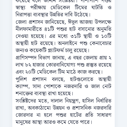
করেছে বলে জানান সংশ্লিষ্টরা। পাশাপাশি পশুর
স্বাস্থ্য পরীক্ষায় মেডিকেল টিমের ঘাটতি ও
নিরাপত্তা ব্যবস্থার উন্নতির দাবি উঠেছে।
জেলা প্রশাসন জানিয়েছে, ঈদুল আজহা উপলক্ষে
নীলফামারীতে ৪১টি পশুর হাট বসানোর অনুমতি
দেওয়া হয়েছে। এর মধ্যে ৩১টি স্থায়ী ও ১০টি
অস্থায়ী হাট রয়েছে। অনলাইনে পশু কেনাবেচার
জন্যও কয়েকটি প্ল্যাটফর্ম চালু রয়েছে।
প্রাণিসম্পদ বিভাগ জানায়, এ বছর জেলায় প্রায় ২
লাখ ৮২ হাজার কোরবানিযোগ্য পশু প্রস্তুত রয়েছে
এবং ২০টি মেডিকেল টিম মাঠে কাজ করছে।
পুলিশ প্রশাসন বলছে, হাটগুলোতে অস্থায়ী
ক্যাম্প, সাদা পোশাকে নজরদারি ও জাল নোট
শনাক্তের ব্যবস্থা রাখা হয়েছে।
সংশ্লিষ্টদের মতে, দালাল নিয়ন্ত্রণ, হাসিল নির্ধারিত
রাখা, অবকাঠামো উন্নয়ন ও প্রশাসনিক নজরদারি
জোরদার না হলে পশুর হাটের প্রতি সাধারণ
মানুষের আস্থা আরও কমে যেতে পারে।