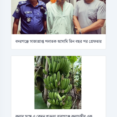
বদরগঞ্জে সাজাপ্রাপ্ত পলাতক আসামি তিন বছর পর গ্রেফতার
কলার সঙ্গে এ কেমন শক্রুতা তারাগঞ্জে কলাচাষীর এক