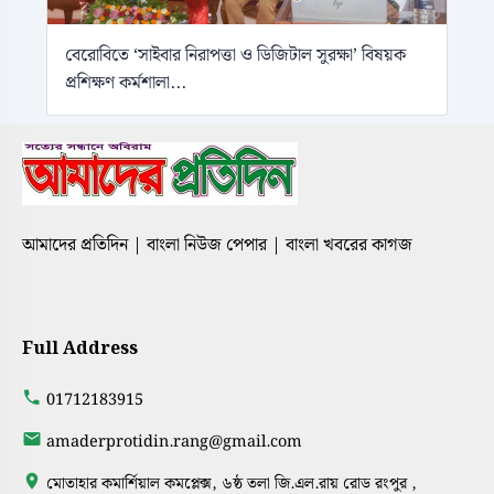
বেরোবিতে ‘সাইবার নিরাপত্তা ও ডিজিটাল সুরক্ষা’ বিষয়ক
প্রশিক্ষণ কর্মশালা...
আমাদের প্রতিদিন | বাংলা নিউজ পেপার | বাংলা খবরের কাগজ
Full Address
01712183915
amaderprotidin.rang@gmail.com
মোতাহার কমার্শিয়াল কমপ্লেক্স, ৬ষ্ঠ তলা জি.এল.রায় রোড রংপুর ,