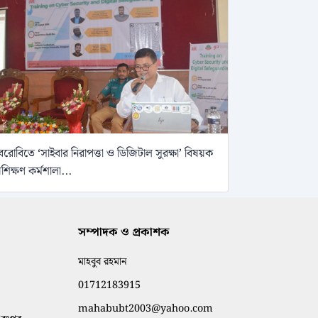
েরোবিতে ‘সাইবার নিরাপত্তা ও ডিজিটাল সুরক্ষা’ বিষয়ক
্রশিক্ষণ কর্মশালা...
সম্পাদক ও প্রকাশক
মাহবুব রহমান
01712183915
mahabubt2003@yahoo.com