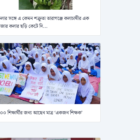
লার সঙ্গে এ কেমন শক্রুতা তারাগঞ্জে কলাচাষীর এক
াজার কলার ছড়ি কেটে দি...
০০ শিক্ষার্থীর জন্য আছেন মাত্র ‘একজন শিক্ষক’