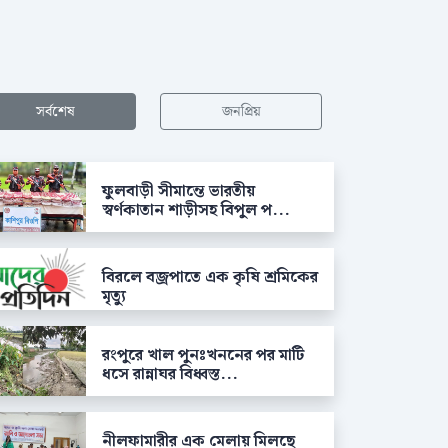
সর্বশেষ
জনপ্রিয়
ফুলবাড়ী সীমান্তে ভারতীয়
স্বর্ণকাতান শাড়ীসহ বিপুল প...
বিরলে বজ্রপাতে এক কৃষি শ্রমিকের
মৃত্যু
রংপুরে খাল পুনঃখননের পর মাটি
ধসে রান্নাঘর বিধ্বস্ত...
নীলফামারীর এক মেলায় মিলছে