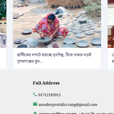
প্লাস্টিকের দাপটে হারাচ্ছে মৃৎশিল্প, টিকে থাকার লড়াই
ব
সুন্দরগঞ্জের কুম...
প
Full Address
01712183915
amaderprotidin.rang@gmail.com