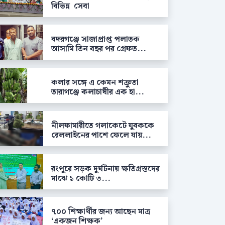
বিভিন্ন সেবা
বদরগঞ্জে সাজাপ্রাপ্ত পলাতক
আসামি তিন বছর পর গ্রেফত...
কলার সঙ্গে এ কেমন শক্রুতা
তারাগঞ্জে কলাচাষীর এক হা...
নীলফামারীতে গলাকেটে যুবককে
রেললাইনের পাশে ফেলে যায়...
রংপুরে সড়ক দুর্ঘটনায় ক্ষতিগ্রস্তদের
মাঝে ১ কোটি ৩...
৭০০ শিক্ষার্থীর জন্য আছেন মাত্র
‘একজন শিক্ষক’