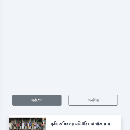
সর্বশেষ
জনপ্রিয়
কৃষি অফিসের মনিটরিং না থাকায় স...