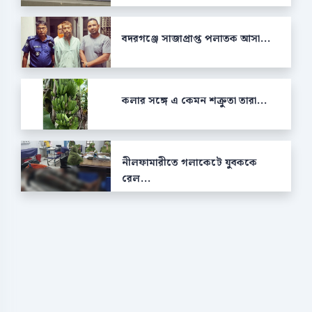
বদরগঞ্জে সাজাপ্রাপ্ত পলাতক আসা...
কলার সঙ্গে এ কেমন শক্রুতা তারা...
নীলফামারীতে গলাকেটে যুবককে
রেল...