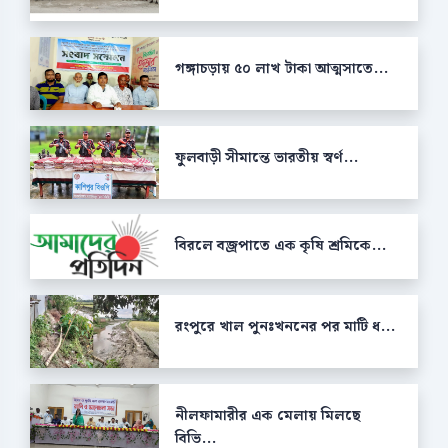
গঙ্গাচড়ায় ৫০ লাখ টাকা আত্মসাতে...
ফুলবাড়ী সীমান্তে ভারতীয় স্বর্ণ...
বিরলে বজ্রপাতে এক কৃষি শ্রমিকে...
রংপুরে খাল পুনঃখননের পর মাটি ধ...
নীলফামারীর এক মেলায় মিলছে
বিভি...