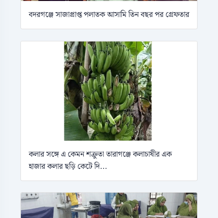
বদরগঞ্জে সাজাপ্রাপ্ত পলাতক আসামি তিন বছর পর গ্রেফতার
কলার সঙ্গে এ কেমন শক্রুতা তারাগঞ্জে কলাচাষীর এক
হাজার কলার ছড়ি কেটে দি...