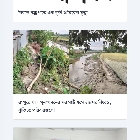
বিরলে বজ্রপাতে এক কৃষি শ্রমিকের মৃত্যু
রংপুরে খাল পুনঃখননের পর মাটি ধসে রান্নাঘর বিধ্বস্ত,
ঝুঁকিতে পরিবারগুলো