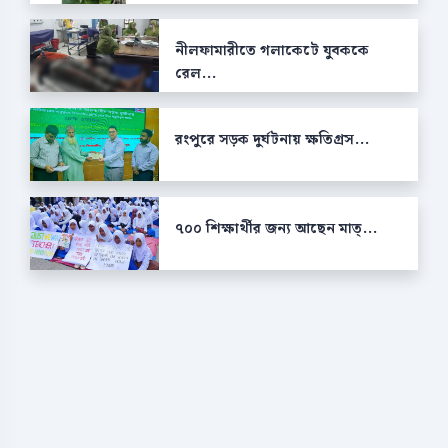
নীলফামারীতে গলাকেটে যুবককে
রেল...
রংপুরে সড়ক দুর্ঘটনায় ক্ষতিগ্রস...
৭০০ শিক্ষার্থীর জন্য আছেন মাত্...