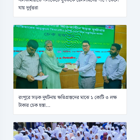
নীলফামারীতে গলাকেটে যুবককে রেললাইনের পাশে ফেলে
যায় দুর্বৃত্তরা
রংপুরে সড়ক দুর্ঘটনায় ক্ষতিগ্রস্তদের মাঝে ১ কোটি ৩ লক্ষ
টাকার চেক হস্তা...