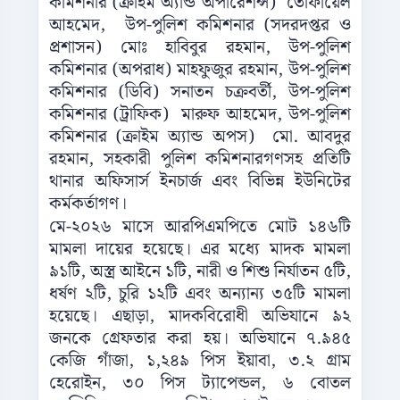
কমিশনার (ক্রাইম অ্যান্ড অপারেশন্স) তোফায়েল
আহমেদ, উপ-পুলিশ কমিশনার (সদরদপ্তর ও
প্রশাসন) মোঃ হাবিবুর রহমান, উপ-পুলিশ
কমিশনার (অপরাধ) মাহফুজুর রহমান, উপ-পুলিশ
কমিশনার (ডিবি) সনাতন চক্রবর্তী, উপ-পুলিশ
কমিশনার (ট্রাফিক) মারুফ আহমেদ, উপ-পুলিশ
কমিশনার (ক্রাইম অ্যান্ড অপস) মো. আবদুর
রহমান, সহকারী পুলিশ কমিশনারগণসহ প্রতিটি
থানার অফিসার্স ইনচার্জ এবং বিভিন্ন ইউনিটের
কর্মকর্তাগণ।
মে-২০২৬ মাসে আরপিএমপিতে মোট ১৪৬টি
মামলা দায়ের হয়েছে। এর মধ্যে মাদক মামলা
৯১টি, অস্ত্র আইনে ১টি, নারী ও শিশু নির্যাতন ৫টি,
ধর্ষণ ২টি, চুরি ১২টি এবং অন্যান্য ৩৫টি মামলা
হয়েছে। এছাড়া, মাদকবিরোধী অভিযানে ৯২
জনকে গ্রেফতার করা হয়। অভিযানে ৭.৯৪৫
কেজি গাঁজা, ১,২৪৯ পিস ইয়াবা, ৩.২ গ্রাম
হেরোইন, ৩০ পিস ট্যাপেন্ডল, ৬ বোতল