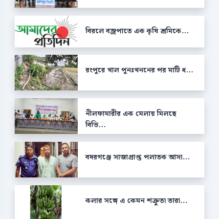
বিরলে বজ্রপাতে এক কৃষি শ্রমিকে...
রংপুরে খাল পুনঃখননের পর মাটি ধ...
নীলফামারীর এক মেলায় মিলছে
বিভি...
বদরগঞ্জে সাজাপ্রাপ্ত পলাতক আসা...
কলার সঙ্গে এ কেমন শক্রুতা তারা...