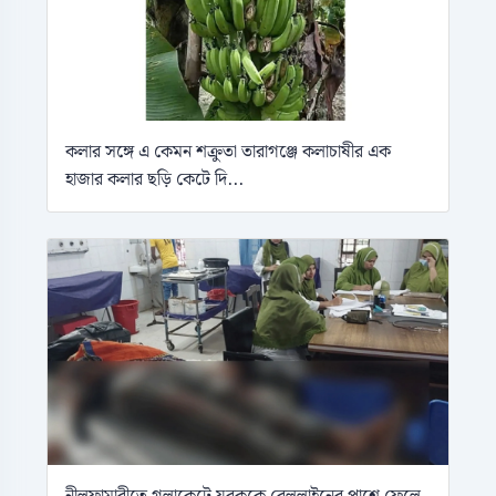
কলার সঙ্গে এ কেমন শক্রুতা তারাগঞ্জে কলাচাষীর এক
হাজার কলার ছড়ি কেটে দি...