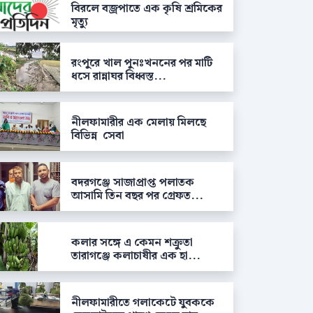
বিরলে বজ্রপাতে এক কৃষি শ্রমিকের
মৃত্যু
রংপুরে খাল পুনঃখননের পর মাটি
ধসে রান্নাঘর বিধ্বস্ত...
নীলফামারীর এক মেলায় মিলছে
বিভিন্ন সেবা
বদরগঞ্জে সাজাপ্রাপ্ত পলাতক
আসামি তিন বছর পর গ্রেফত...
কলার সঙ্গে এ কেমন শক্রুতা
তারাগঞ্জে কলাচাষীর এক হা...
নীলফামারীতে গলাকেটে যুবককে