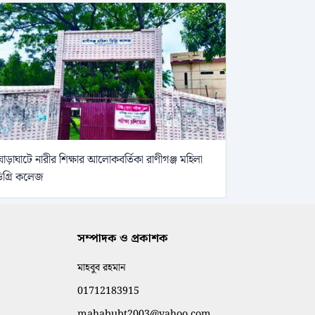
োড়াঘাটে নারীর শিক্ষার আলোকবর্তিকা রাণীগঞ্জ মহিলা
িগ্রি কলেজ
সম্পাদক ও প্রকাশক
মাহবুব রহমান
01712183915
mahabubt2003@yahoo.com