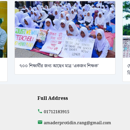
৭০০ শিক্ষার্থীর জন্য আছেন মাত্র ‘একজন শিক্ষক’
ঘ
ড
Full Address
01712183915
amaderprotidin.rang@gmail.com