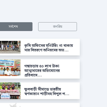
সর্বশেষ
জনপ্রিয়
কৃষি অফিসের মনিটরিং না থাকায়
সার বিতরণে অনিয়মের অভ...
গঙ্গাচড়ায় ৫০ লাখ টাকা
আত্মসাতের অভিযোগের
প্রতিবাদে...
ফুলবাড়ী সীমান্তে ভারতীয়
স্বর্ণকাতান শাড়ীসহ বিপুল প...