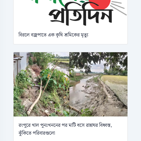
বিরলে বজ্রপাতে এক কৃষি শ্রমিকের মৃত্যু
রংপুরে খাল পুনঃখননের পর মাটি ধসে রান্নাঘর বিধ্বস্ত,
ঝুঁকিতে পরিবারগুলো