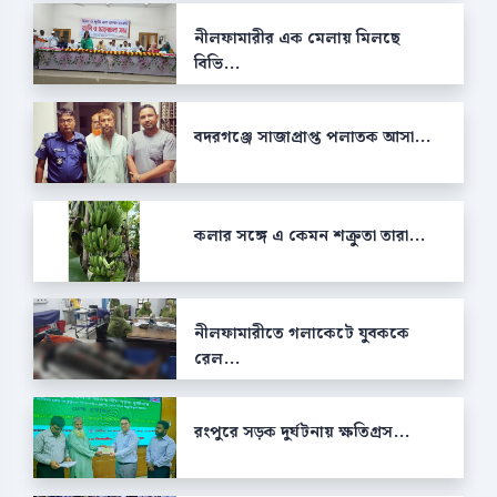
নীলফামারীর এক মেলায় মিলছে
বিভি...
বদরগঞ্জে সাজাপ্রাপ্ত পলাতক আসা...
কলার সঙ্গে এ কেমন শক্রুতা তারা...
নীলফামারীতে গলাকেটে যুবককে
রেল...
রংপুরে সড়ক দুর্ঘটনায় ক্ষতিগ্রস...