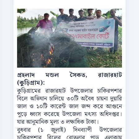
প্রহলাদ মন্ডল সৈকত, রাজারহাট
(কুড়িগ্রাম):
কুড়িগ্রামের রাজারহাট উপজেলার চাকিরপশার
বিলে অভিযান চালিয়ে ৩০টি অবৈধ চায়না দুয়ারি
জাল ও ১০টি কারেন্ট জাল জব্দ করে আগুনে
পুড়ে ধ্বংস করেছে উপজেলা মৎস্য অধিদপ্তর।
যার আনুমানিক মূল্য ৩ লক্ষাধিক টাকা।
বুধবার (১ জুলাই) দিনব্যাপী উপজেলার
চাকিরপশার বিলের বোতলার পাড় এলাকায়