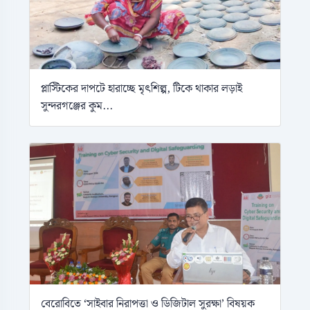
প্লাস্টিকের দাপটে হারাচ্ছে মৃৎশিল্প, টিকে থাকার লড়াই
সুন্দরগঞ্জের কুম...
বেরোবিতে ‘সাইবার নিরাপত্তা ও ডিজিটাল সুরক্ষা’ বিষয়ক