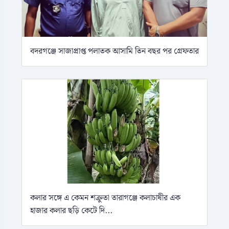
বদরগঞ্জে সাজাপ্রাপ্ত পলাতক আসামি তিন বছর পর গ্রেফতার
কলার সঙ্গে এ কেমন শক্রুতা তারাগঞ্জে কলাচাষীর এক
হাজার কলার ছড়ি কেটে দি...