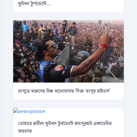
ফুটবল টুর্ণামেন্টে...
রংপুরে ভক্তদের উষ্ণ ভালোবাসায় সিক্ত 'রংপুর রাইডার্স
ডোমারে প্রমীলা ফুটবল টূর্নামেন্টে জয়পুরহাট একাডেমির
জয়লাভ