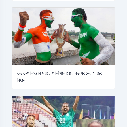
ভারত-পাকিস্তান ম্যাচে গালিগালাজে: বড় ধরনের সাজর
বিধান