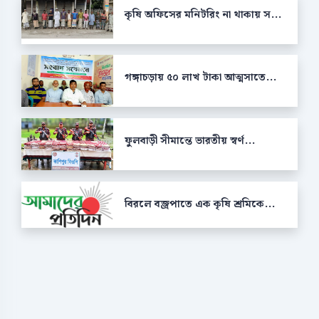
কৃষি অফিসের মনিটরিং না থাকায় স...
গঙ্গাচড়ায় ৫০ লাখ টাকা আত্মসাতে...
ফুলবাড়ী সীমান্তে ভারতীয় স্বর্ণ...
বিরলে বজ্রপাতে এক কৃষি শ্রমিকে...