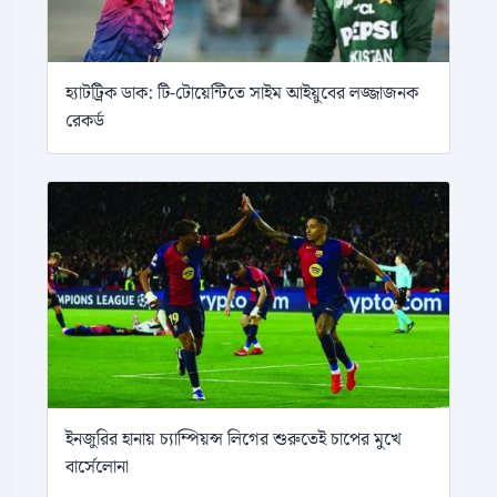
হ্যাটট্রিক ডাক: টি-টোয়েন্টিতে সাইম আইয়ুবের লজ্জাজনক
রেকর্ড
ইনজুরির হানায় চ্যাম্পিয়ন্স লিগের শুরুতেই চাপের মুখে
বার্সেলোনা