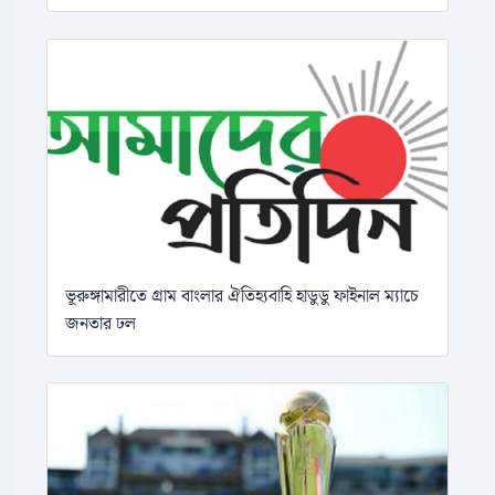
ভূরুঙ্গামারীতে গ্রাম বাংলার ঐতিহ্যবাহি হাডুডু ফাইনাল ম্যাচে
জনতার ঢল