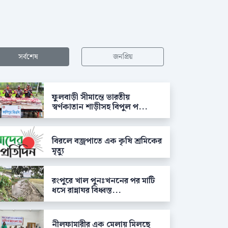
সর্বশেষ
জনপ্রিয়
ফুলবাড়ী সীমান্তে ভারতীয়
স্বর্ণকাতান শাড়ীসহ বিপুল প...
বিরলে বজ্রপাতে এক কৃষি শ্রমিকের
মৃত্যু
রংপুরে খাল পুনঃখননের পর মাটি
ধসে রান্নাঘর বিধ্বস্ত...
নীলফামারীর এক মেলায় মিলছে