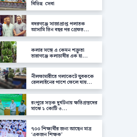
বিভিন্ন সেবা
বদরগঞ্জে সাজাপ্রাপ্ত পলাতক
আসামি তিন বছর পর গ্রেফত...
কলার সঙ্গে এ কেমন শক্রুতা
তারাগঞ্জে কলাচাষীর এক হা...
নীলফামারীতে গলাকেটে যুবককে
রেললাইনের পাশে ফেলে যায়...
রংপুরে সড়ক দুর্ঘটনায় ক্ষতিগ্রস্তদের
মাঝে ১ কোটি ৩...
৭০০ শিক্ষার্থীর জন্য আছেন মাত্র
‘একজন শিক্ষক’