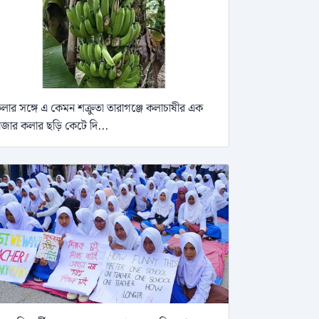
লার সঙ্গে এ কেমন শক্রুতা তারাগঞ্জে কলাচাষীর এক
াজার কলার ছড়ি কেটে দি...