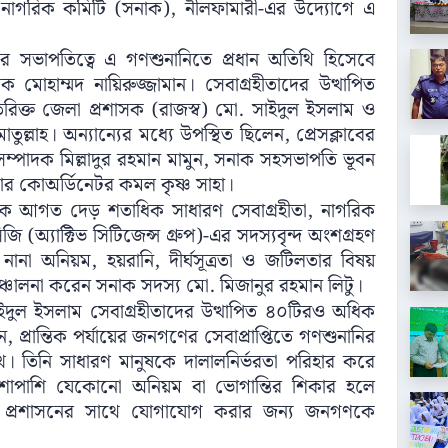
 নাগরিক কমিটি (সনাক), নীলফামারী-এর উদ্যোগে এ
ভাপতিত্বে এ গণশুনানিতে প্রধান অতিথি হিসেবে
মোহাম্মদ নায়িরুজ্জামান। সেবাগ্রহীতাদের উত্থাপিত
িরিক্ত জেলা প্রশাসক (রাজস্ব) মো. সাইদুল ইসলাম ও
াতুল্লাহ। অন্যান্যের মধ্যে উপস্থিত ছিলেন, প্রেসক্লাবের
ণ সম্পাদক মিল্লাদুর রহমান মামুন, সনাক সহসভাপতি ভূবন
স্টার কোঅর্ডিনেটর কমল কৃষ্ণ সাহা।
কে আগত দেড় শতাধিক সাধারণ সেবাগ্রহীতা, নাগরিক
 (অ্যাক্টিভ সিটিজেন্স গ্রুপ)-এর সদস্যবৃন্দ অংশগ্রহণ
 নানা অনিয়ম, হয়রানি, দীর্ঘসূত্রতা ও জটিলতার বিষয়
ঞ্চালনা করেন সনাক সদস্য মো. মিজানুর রহমান লিটু।
াইদুল ইসলাম সেবাগ্রহীতাদের উত্থাপিত ৪০টিরও অধিক
 প্রান্তিক পর্যায়ের জনগণের সেবাপ্রাপ্তিতে গণশুনানির
ে। তিনি সাধারণ মানুষকে দালালনির্ভরতা পরিহার করে
াশাপাশি যেকোনো অনিয়ম বা ভোগান্তির শিকার হলে
া প্রশাসনের সাথে যোগাযোগ করার জন্য জনগণকে