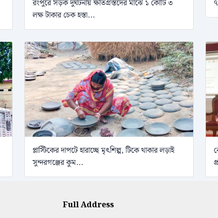
রংপুরে সড়ক দুর্ঘটনায় ক্ষতিগ্রস্তদের মাঝে ১ কোটি ৩
৭
লক্ষ টাকার চেক হস্তা...
প্লাস্টিকের দাপটে হারাচ্ছে মৃৎশিল্প, টিকে থাকার লড়াই
ব
সুন্দরগঞ্জের কুম...
প
Full Address