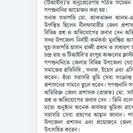
(টিআইবি)’র অনুপ্রেরেণায় গঠিত সচেতন
গণশুনানির আয়োজন করা হয়।
সনাক সভাপতি মো. আকতারুল আলম-এর স
উপস্থিত ছিলেন নীলফামারীর জেলা প্রশাসক 
বিভিন্ন প্রশ্ন ও অভিযোগের জবাব দেন অত
সদর উপজেলা নির্বাহী কর্মকর্তা মুবাশ্বিরা আম
যুগ্ন-সভাপতি হাসান রাব্বী প্রধান ও সাধার
চন্দ্র রায় ও টিআইবি’র রংপুর অঞ্চলের ক্লা
গণশুনানিতে জেলার বিভিন্ন উপজেলা থে
সমাজের প্রতিনিধি , সনাক, ইয়েস এবং এসিজি
করেন। তাঁরা সরাসরি ভূমি সেবা সংক্রান্ত
প্রশাসনের সামনে তুলে ধরেন। গণশুনানি স
অতিরিক্ত জেলা প্রশাসক (রাজস্ব) মো. স
প্রশ্ন ও অভিযোগের জবাব দেন । তিনি বলেন,
মতো অনুষ্ঠান অনেক কার্যকর ভূমিকা রাখ
সরাসরি সেবা গ্রহণের আহ্বান জানান। প
উপজেলা প্রশাসন এবং প্রয়োজনে জেল
উৎসাহিত করেন।