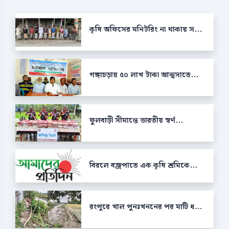
কৃষি অফিসের মনিটরিং না থাকায় স...
গঙ্গাচড়ায় ৫০ লাখ টাকা আত্মসাতে...
ফুলবাড়ী সীমান্তে ভারতীয় স্বর্ণ...
বিরলে বজ্রপাতে এক কৃষি শ্রমিকে...
রংপুরে খাল পুনঃখননের পর মাটি ধ...