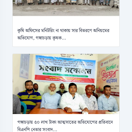
কৃষি অফিসের মনিটরিং না থাকায় সার বিতরণে অনিয়মের
অভিযোগ, গঙ্গাচড়ায় কৃষক...
গঙ্গাচড়ায় ৫০ লাখ টাকা আত্মসাতের অভিযোগের প্রতিবাদে
বিএনপি নেতার সংবাদ...