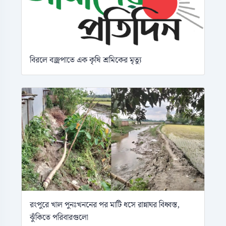
বিরলে বজ্রপাতে এক কৃষি শ্রমিকের মৃত্যু
রংপুরে খাল পুনঃখননের পর মাটি ধসে রান্নাঘর বিধ্বস্ত,
ঝুঁকিতে পরিবারগুলো