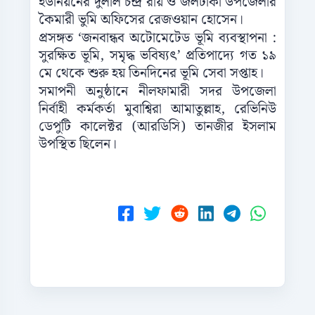
ইউনিয়নের দুলাল চন্দ্র রায় ও জলঢাকা উপজেলার
কৈমারী ভুমি অফিসের রেজওয়ান হোসেন।
প্রসঙ্গত ‘জনবান্ধব অটোমেটেড ভূমি ব্যবস্থাপনা :
সুরক্ষিত ভূমি, সমৃদ্ধ ভবিষ্যৎ’ প্রতিপাদ্যে গত ১৯
মে থেকে শুরু হয় তিনদিনের ভূমি সেবা সপ্তাহ।
সমাপনী অনুষ্ঠানে নীলফামারী সদর উপজেলা
নির্বাহী কর্মকর্তা মুবাশ্বিরা আমাতুল্লাহ, রেভিনিউ
ডেপুটি কালেক্টর (আরডিসি) তানজীর ইসলাম
উপস্থিত ছিলেন।