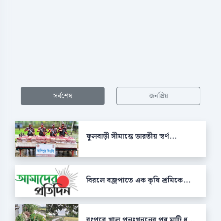
সর্বশেষ
জনপ্রিয়
ফুলবাড়ী সীমান্তে ভারতীয় স্বর্ণ...
বিরলে বজ্রপাতে এক কৃষি শ্রমিকে...
রংপুরে খাল পুনঃখননের পর মাটি ধ...