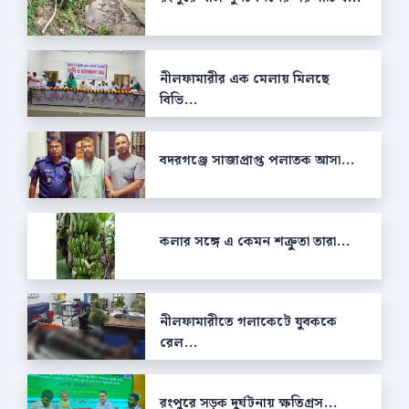
নীলফামারীর এক মেলায় মিলছে
বিভি...
বদরগঞ্জে সাজাপ্রাপ্ত পলাতক আসা...
কলার সঙ্গে এ কেমন শক্রুতা তারা...
নীলফামারীতে গলাকেটে যুবককে
রেল...
রংপুরে সড়ক দুর্ঘটনায় ক্ষতিগ্রস...