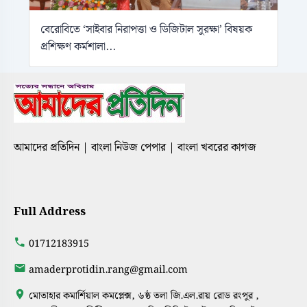
বেরোবিতে ‘সাইবার নিরাপত্তা ও ডিজিটাল সুরক্ষা’ বিষয়ক
প্রশিক্ষণ কর্মশালা...
আমাদের প্রতিদিন | বাংলা নিউজ পেপার | বাংলা খবরের কাগজ
Full Address
01712183915
amaderprotidin.rang@gmail.com
মোতাহার কমার্শিয়াল কমপ্লেক্স, ৬ষ্ঠ তলা জি.এল.রায় রোড রংপুর ,