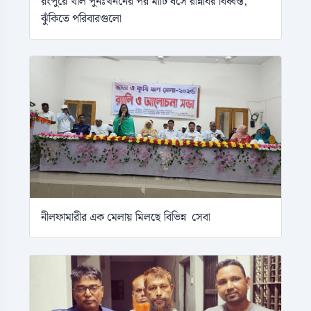
রংপুরে খাল পুনঃখননের পর মাটি ধসে রান্নাঘর বিধ্বস্ত,
ঝুঁকিতে পরিবারগুলো
নীলফামারীর এক মেলায় মিলছে বিভিন্ন সেবা