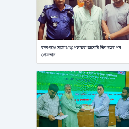
বদরগঞ্জে সাজাপ্রাপ্ত পলাতক আসামি তিন বছর পর
গ্রেফতার