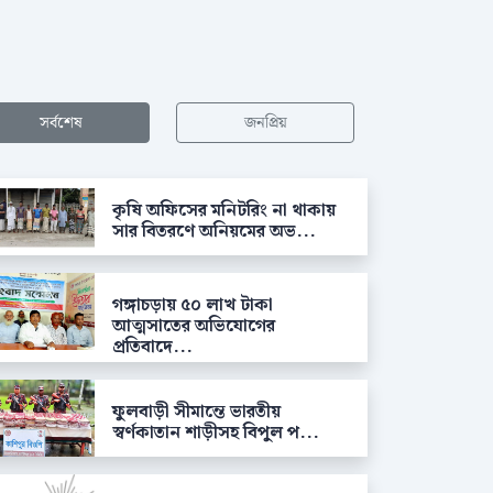
সর্বশেষ
জনপ্রিয়
কৃষি অফিসের মনিটরিং না থাকায়
সার বিতরণে অনিয়মের অভ...
গঙ্গাচড়ায় ৫০ লাখ টাকা
আত্মসাতের অভিযোগের
প্রতিবাদে...
ফুলবাড়ী সীমান্তে ভারতীয়
স্বর্ণকাতান শাড়ীসহ বিপুল প...