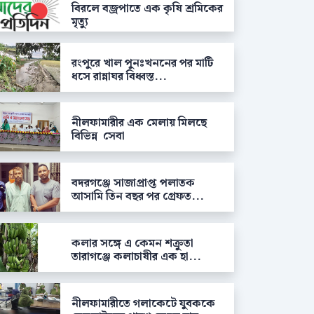
বিরলে বজ্রপাতে এক কৃষি শ্রমিকের
মৃত্যু
রংপুরে খাল পুনঃখননের পর মাটি
ধসে রান্নাঘর বিধ্বস্ত...
নীলফামারীর এক মেলায় মিলছে
বিভিন্ন সেবা
বদরগঞ্জে সাজাপ্রাপ্ত পলাতক
আসামি তিন বছর পর গ্রেফত...
কলার সঙ্গে এ কেমন শক্রুতা
তারাগঞ্জে কলাচাষীর এক হা...
নীলফামারীতে গলাকেটে যুবককে