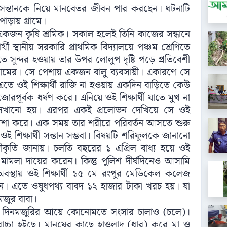
তক সন্তানকে নিয়ে মানবেতর জীবন পার করছেন। ঘটনাটি
ায়‌ গ্ৰামে।
াবা একজন কৃষি শ্রমিক। সকাল হলেই তিনি কাজের সন্ধানে
 স্থানীয় সরকারি প্রাথমিক বিদ্যালয়ে পঞ্চম শ্রেণিতে
 সুন্দর হওয়ায় তার উপর লোলুপ দৃষ্টি পড়ে প্রতিবেশী
লামের। সে পেশায় একজন বালু ব্যবসায়ী। একারণে সে
 এতে ওই শিক্ষার্থী রাজি না হওয়ায় একদিন বাড়িতে কেউ
োরপূর্বক ধর্ষণ করে। এনিয়ে ওই শিক্ষার্থী যাতে মুখ না
দেখানো হয়। এরপর একই প্রলোভন দেখিয়ে সে ওই
ামেশা করে। এক সময় তার শরীরে পরিবর্তন আসতে শুরু
িক্ষার্থী সন্তান সম্ভবা। বিষয়টি শরিফুলকে জানানো
বীকৃতি জানায়। চলতি বছরের ১ এপ্রিল বাধ্য হয়ে ওই
ষণ মামলা দায়ের করেন। কিন্তু পুলিশ দীর্ঘদিনেও আসামি
স্থায় ওই শিক্ষার্থী ১৫ মে রংপুর মেডিকেল কলেজ
েন। এতে ওষুধপথ্য বাবদ ১২ হাজার টাকা খরচ হয়। যা
মজুর বাবা।
বলেন, দিনমজুরির আয়ে কোনোমতে সংসার চালাও (চলে)।
াচ্চা হইছে। মানুষের কাছে হাওলাদ (ধার) করে মা ও