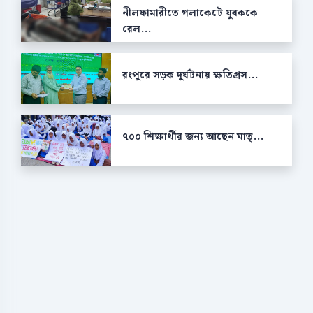
নীলফামারীতে গলাকেটে যুবককে
রেল...
রংপুরে সড়ক দুর্ঘটনায় ক্ষতিগ্রস...
৭০০ শিক্ষার্থীর জন্য আছেন মাত্...