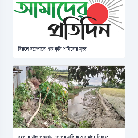
বিরলে বজ্রপাতে এক কৃষি শ্রমিকের মৃত্যু
রংপুরে খাল পুনঃখননের পর মাটি ধসে রান্নাঘর বিধ্বস্ত,