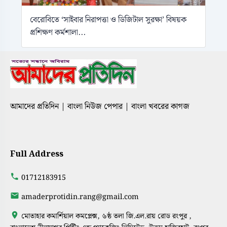
বেরোবিতে ‘সাইবার নিরাপত্তা ও ডিজিটাল সুরক্ষা’ বিষয়ক
প্রশিক্ষণ কর্মশালা...
আমাদের প্রতিদিন | বাংলা নিউজ পেপার | বাংলা খবরের কাগজ
Full Address
01712183915
amaderprotidin.rang@gmail.com
মোতাহার কমার্শিয়াল কমপ্লেক্স, ৬ষ্ঠ তলা জি.এল.রায় রোড রংপুর ,