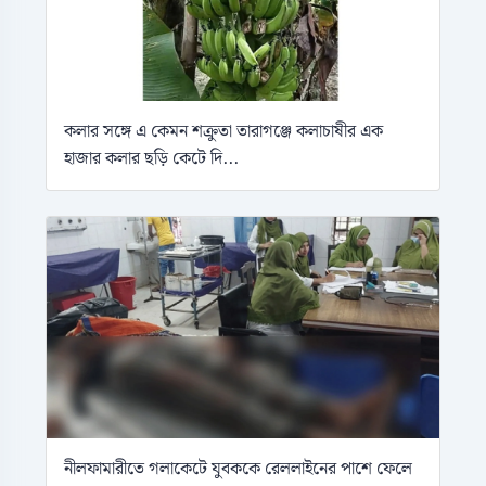
কলার সঙ্গে এ কেমন শক্রুতা তারাগঞ্জে কলাচাষীর এক
হাজার কলার ছড়ি কেটে দি...
নীলফামারীতে গলাকেটে যুবককে রেললাইনের পাশে ফেলে