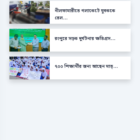
নীলফামারীতে গলাকেটে যুবককে
রেল...
রংপুরে সড়ক দুর্ঘটনায় ক্ষতিগ্রস...
৭০০ শিক্ষার্থীর জন্য আছেন মাত্...