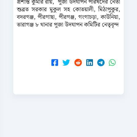
প্রশান্ত কুমার রায়, পুজা উদযাপন পরিষদের নেতা
শুব্রত সরকার মুকুল সহ কোতয়ালী, মিঠাপুকুর,
বদরগঞ্জ, পীরগাছা, পীরগঞ্জ, গংগাচড়া, কাউনিয়া,
তারাগঞ্জ ৮ থানার পুজা উদযাপন কমিটির নেতৃবৃন্দ