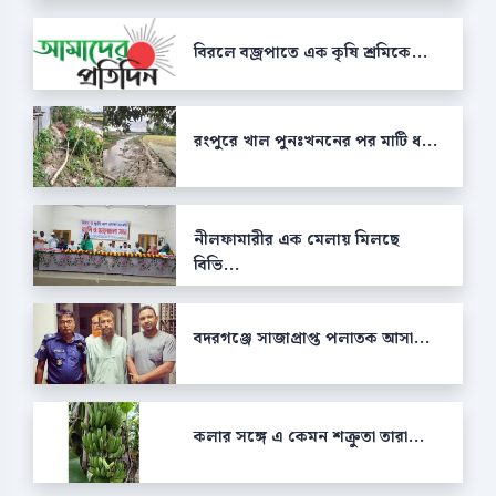
বিরলে বজ্রপাতে এক কৃষি শ্রমিকে...
রংপুরে খাল পুনঃখননের পর মাটি ধ...
নীলফামারীর এক মেলায় মিলছে
বিভি...
বদরগঞ্জে সাজাপ্রাপ্ত পলাতক আসা...
কলার সঙ্গে এ কেমন শক্রুতা তারা...