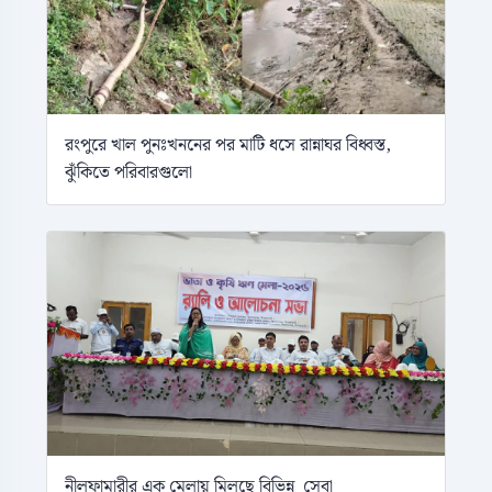
রংপুরে খাল পুনঃখননের পর মাটি ধসে রান্নাঘর বিধ্বস্ত,
ঝুঁকিতে পরিবারগুলো
নীলফামারীর এক মেলায় মিলছে বিভিন্ন সেবা