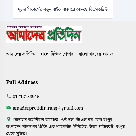
দুরন্ত ফিচার্সের নতুন বাইক বাজারে আনছে বিএমডব্লিউ
আমাদের প্রতিদিন | বাংলা নিউজ পেপার | বাংলা খবরের কাগজ
Full Address
01712183915
amaderprotidin.rang@gmail.com
মোতাহার কমার্শিয়াল কমপ্লেক্স, ৬ষ্ঠ তলা জি.এল.রায় রোড রংপুর ,
বাংলাদেশ নীলসাগর প্রিন্টিং এন্ড প্যাকেজিং লিমিটেড, উত্তম হাজিরহাট, রংপুর
থেকে মুদ্রিত।