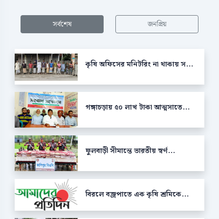
সর্বশেষ
জনপ্রিয়
কৃষি অফিসের মনিটরিং না থাকায় স...
গঙ্গাচড়ায় ৫০ লাখ টাকা আত্মসাতে...
ফুলবাড়ী সীমান্তে ভারতীয় স্বর্ণ...
বিরলে বজ্রপাতে এক কৃষি শ্রমিকে...