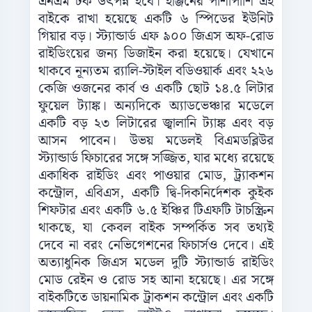
এনএম টর্ক উৎপন্ন হবে। ইঞ্জিনের পাশাপাশি এই
বাইকে রাখা হয়েছে একটি ৬ স্পিডের ইউনিট
গিয়ার বড়। স্ট্যান্ডার্ড এফ ৯০০ জিএস অফ-রোড
রাইডিংয়ের জন্য ডিজাইন করা হয়েছে। যেখানে
থাকবে নূন্যতম র‌্যালি-স্টাইল বডিওয়ার্ক এবং ২২৬
কেজি ওজনের কার্ব ও একটি ছোট ১৪.৫ লিটার
ফুয়েল ট্যাঙ্ক। অন্যদিকে অ্যাডভেঞ্চার মডেলে
একটি বড় ২৩ লিটারের জ্বালানি ট্যাঙ্ক এবং বড়
আসন পাবেন। উভয় মডেলই বিএমডব্লিউর
স্ট্যান্ডার্ড ফিচারের সঙ্গে সজ্জিত, যার মধ্যে রয়েছে
একাধিক রাইডিং এবং পাওয়ার মোড, ট্র্যাকশন
কন্ট্রোল, এবিএস, একটি দ্বি-দিকনির্দেশক কুইক
শিফটার এবং একটি ৬.৫ ইঞ্চির টিএফটি টাচস্ক্রিন
থাকছে, যা কেবল বাইক সম্পর্কিত সব তথ্যই
দেবে না বরং নেভিগেশনের ফিচার্সও দেবে। এই
অত্যাধুনিক জিএস মডেল দুটি স্ট্যান্ডার্ড রাইডিং
মোড রেইন ও রোড সহ আনা হয়েছে। এর সঙ্গে
বাইকটিতে ডায়নামিক ট্রাকশন কন্ট্রোল এবং একটি