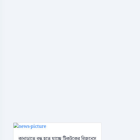
কানাডাতে বন্ধ হতে যাচ্ছে টিকটকের বিজনেস