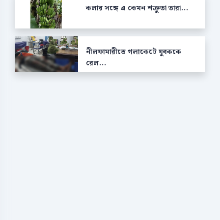
কলার সঙ্গে এ কেমন শক্রুতা তারা...
নীলফামারীতে গলাকেটে যুবককে
রেল...