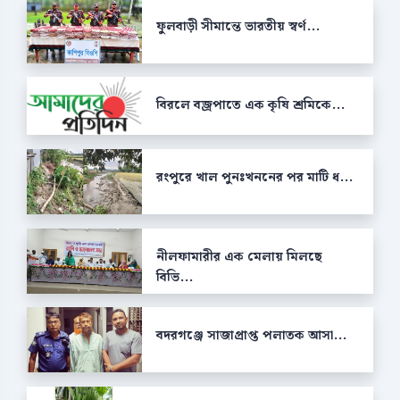
ফুলবাড়ী সীমান্তে ভারতীয় স্বর্ণ...
বিরলে বজ্রপাতে এক কৃষি শ্রমিকে...
রংপুরে খাল পুনঃখননের পর মাটি ধ...
নীলফামারীর এক মেলায় মিলছে
বিভি...
বদরগঞ্জে সাজাপ্রাপ্ত পলাতক আসা...