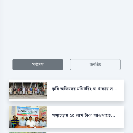
সর্বশেষ
জনপ্রিয়
কৃষি অফিসের মনিটরিং না থাকায় স...
গঙ্গাচড়ায় ৫০ লাখ টাকা আত্মসাতে...