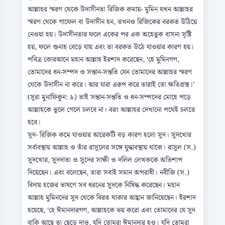
আল্লাহর স্মরণ থেকে উদাসীনতা রিজিক কমায়- মুমিন যখন আল্লাহর
স্মরণ থেকে গাফেল বা উদাসীন হন, তখনও রিজিকের বরকত উঠিয়ে
নেওয়া হয়। উদাসীনতার ফলে একের পর এক অহেতুক বাসনা সৃষ্টি
হয়, ফলে গুনাহ বেড়ে যায় এবং তা বরকত উঠে যাওয়ার কারণ হয়।
পবিত্র কোরআনে মহান আল্লাহ ইরশাদ করেছেন, ‘হে মুমিনগণ,
তোমাদের ধন-সম্পদ ও সন্তান-সন্ততি যেন তোমাদের আল্লাহর স্মরণ
থেকে উদাসীন না করে। আর যারা এরূপ করে তারাই তো ক্ষতিগ্রস্ত।’
(সুরা মুনাফিকুন: ৯) তাই সন্তান-সন্ততি ও ধন-সম্পদের মোহে পড়ে
আল্লাহকে ভুলে গেলে চলবে না। বরং আল্লাহর দেখানো পথেই চলতে
হবে।
সুদ- রিজিক কমে যাওয়ার আরেকটি বড় কারণ হলো সুদ। সুদখোর
সর্বাবস্থায় আল্লাহ ও তাঁর রাসুলের সঙ্গে যুদ্ধাবস্থায় থাকে। রাসুল (স.)
সুদখোর, সুদদাতা ও সুদের সাক্ষী ও দলিল লেখককে অভিশাপ
দিয়েছেন। এবং বলেছেন, তারা সবাই সমান অপরাধী। নবীজি (স.)
বিদায় হজের ভাষণে সব ধরনের সুদকে নিষিদ্ধ করেছেন। মহান
আল্লাহ মুমিনদের সুদ থেকে বিরত থাকার আহ্বান জানিয়েছেন। ইরশাদ
হয়েছে, ‘হে ঈমানদারগণ, আল্লাহকে ভয় করো এবং তোমাদের যে সুদ
বাকি আছে তা ছেড়ে দাও, যদি তোমরা ঈমানদার হও। যদি তোমরা