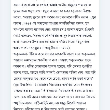
এমন না করো তাহলে তোমরা আল্লাহ ও তাঁর রাসুলের পক্ষ থেকে
যুদ্ধের জন্য প্রস্তুত হও।’ (সুরা বাকারা: ২৭৮-২৭৯) আরও ইরশাদ
হয়েছে, ‘আল্লাহ সুদকে হ্রাস করেন এবং সদকাকে বর্ধিত করেন। (সুরা
বাকারা: ২৭৬) এই আয়াতের ব্যাখ্যায় তাফসিরবিদরা বলেন, সুদ
সম্পদের বরকত নষ্ট করে দেয়। রাসুল (স.) ইরশাদ করেন, প্রিয়নবী
(সা.) বলেছেন, ‘যাদের মাঝে ব্যভিচার ও সুদ বিস্তার লাভ করলো,
তারা নিজেদের উপর আল্লাহর আজাব নামিয়ে নিলো।’ (মুসনাদে
আহমদ: ৩৮০৯; মুসনাদে আবু ইয়ালা: ৪৯৮১)
অকৃতজ্ঞতা- রিজিক কমে যাওয়ার আরেকটি কারণ হলো অকৃতজ্ঞতা।
আল্লাহর নেয়ামতের শুকরিয়া না করা। আল্লাহ অকৃতজ্ঞদের পছন্দ
করেন না। পবিত্র কোরআনে ইরশাদ হয়েছে, ‘যদি তোমরা শুকরিয়া
আদায় করো, তাহলে আমি অবশ্যই তোমাদের বাড়িয়ে দেব। আর যদি
তোমরা অকৃতজ্ঞ হও, তবে মনে রেখো, আমার শাস্তি বড়ই কঠোর’
(সুরা ইবরাহিম: ৭)। আল্লাহর নিয়ামতের শুকরিয়া যেমন ইবাদতের
মাধ্যমে করা হয়, তেমনি তাঁর দেওয়া নিয়ামতকে তাঁর দেওয়া বিধান
মোতাবেক পরিচালনার মাধ্যমেও করা যেতে পারে। আল্লাহর নিয়ামত
শুধু টাকা-পয়সা, বাড়ি-গাড়িই নয়, বরং মানুষ নিজেই আল্লাহর
নিয়ামত। দুনিয়ার বুকে যা কিছু আছে, সবই আল্লাহর নেয়ামত।