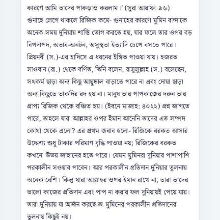
কারণে আমি তাদের পাকড়াও করলাম।’ (সুরা আরাফ: ৯৬)
গুনাহে লেগে থাকলে রিজিক কমে- গুনাহের কারণে মুমিন বান্দাকে
অনেক সময় দুনিয়ায় শাস্তি ভোগ করতে হয়, যার ফলে তার ওপর বড়
বিপদাপদ, অভাব-অনটন, অসুস্থতা ইত্যাদি চেপে বসতে পারে।
প্রিয়নবী (স.)-এর হাদিসে এ ধরনের ইঙ্গিত পাওয়া যায়। হজরত
সাওবান (রা.) থেকে বর্ণিত, তিনি বলেন, রাসুলুল্লাহ (স.) বলেছেন,
সৎকর্ম ছাড়া অন্য কিছু আয়ুষ্কাল বাড়াতে পারে না এবং দোয়া ছাড়া
অন্য কিছুতে তাকদির রদ হয় না। মানুষ তার পাপকাজের দরুন তার
প্রাপ্য রিজিক থেকে বঞ্চিত হয়। (ইবনে মাজাহ: ৪০২২) প্রশ্ন জাগতে
পারে, তাহলে যারা আল্লাহর ওপর ইমান আনেনি তাদের এত সম্পদ
কোথা থেকে এলো? এর প্রথম জবাব হলো- রিজিকে বরকত আসার
উদ্দেশ্য শুধু টাকার পরিমাণ বৃদ্ধি পাওয়া নয়; রিজিকের বরকত
কখনো উভয় জাহানের হতে পারে। যেমন মুমিনরা দুনিয়ার পাশাপাশি
পরকালীন সওয়াব পাবেন। আর পরকালীন প্রতিদান দুনিয়ার তুলনায়
অনেক বেশি। কিন্তু যারা আল্লাহর ওপর ইমান রাখে না, তারা তাদের
ভালো কাজের প্রতিদান এবং পাপ না করার ফল দুনিয়ায়ই পেয়ে যায়।
তারা দুনিয়ায় যা অর্জন করছে তা মুমিনের পরকালীন প্রতিদানের
তুলনায় কিছুই নয়।