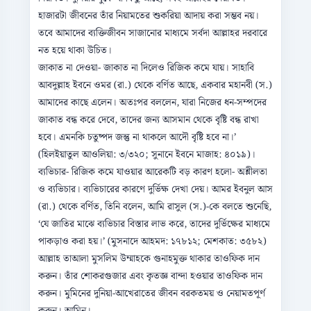
হাজারটা জীবনের তাঁর নিয়ামতের শুকরিয়া আদায় করা সম্ভব নয়।
তবে আমাদের ব্যক্তিজীবন সাজানোর মাধ্যমে সর্বদা আল্লাহর দরবারে
নত হয়ে থাকা উচিত।
জাকাত না দেওয়া- জাকাত না দিলেও রিজিক কমে যায়। সাহাবি
আবদুল্লাহ ইবনে ওমর (রা.) থেকে বর্ণিত আছে, একবার মহানবী (স.)
আমাদের কাছে এলেন। অতঃপর বললেন, যারা নিজের ধন-সম্পদের
জাকাত বন্ধ করে দেবে, তাদের জন্য আসমান থেকে বৃষ্টি বন্ধ রাখা
হবে। এমনকি চতুষ্পদ জন্তু না থাকলে আদৌ বৃষ্টি হবে না।’
(হিলইয়াতুল আওলিয়া: ৩/৩২০; সুনানে ইবনে মাজাহ: ৪০১৯)।
ব্যভিচার- রিজিক কমে যাওয়ার আরেকটি বড় কারণ হলো- অশ্লীলতা
ও ব্যভিচার। ব্যভিচারের কারণে দুর্ভিক্ষ দেখা দেয়। আমর ইবনুল আস
(রা.) থেকে বর্ণিত, তিনি বলেন, আমি রাসুল (স.)-কে বলতে শুনেছি,
‘যে জাতির মাঝে ব্যভিচার বিস্তার লাভ করে, তাদের দুর্ভিক্ষের মাধ্যমে
পাকড়াও করা হয়।’ (মুসনাদে আহমদ: ১৭৮১২; মেশকাত: ৩৫৮২)
আল্লাহ তাআলা মুসলিম উম্মাহকে গুনাহমুক্ত থাকার তাওফিক দান
করুন। তাঁর শোকরগুজার এবং কৃতজ্ঞ বান্দা হওয়ার তাওফিক দান
করুন। মুমিনের দুনিয়া-আখেরাতের জীবন বরকতময় ও নেয়ামতপূর্ণ