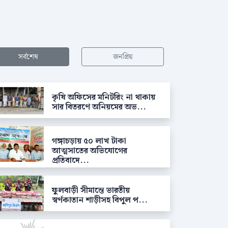
সর্বশেষ
জনপ্রিয়
কৃষি অফিসের মনিটরিং না থাকায়
সার বিতরণে অনিয়মের অভ...
গঙ্গাচড়ায় ৫০ লাখ টাকা
আত্মসাতের অভিযোগের
প্রতিবাদে...
ফুলবাড়ী সীমান্তে ভারতীয়
স্বর্ণকাতান শাড়ীসহ বিপুল প...