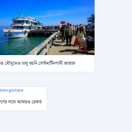
রা মৌসুমেও চালু হয়নি সেন্টমার্টিনগামী জাহাজ
্বর্ণের দামে আবারও রেকর্ড