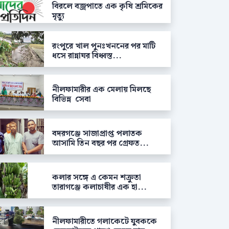
বিরলে বজ্রপাতে এক কৃষি শ্রমিকের
মৃত্যু
রংপুরে খাল পুনঃখননের পর মাটি
ধসে রান্নাঘর বিধ্বস্ত...
নীলফামারীর এক মেলায় মিলছে
বিভিন্ন সেবা
বদরগঞ্জে সাজাপ্রাপ্ত পলাতক
আসামি তিন বছর পর গ্রেফত...
কলার সঙ্গে এ কেমন শক্রুতা
তারাগঞ্জে কলাচাষীর এক হা...
নীলফামারীতে গলাকেটে যুবককে