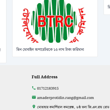
ত
ে
তিন মোবাইল অপারেটরকে ১৫ লাখ টাকা জরিমানা
Full Address
01712183915
amaderprotidin.rang@gmail.com
মোতাহার কমার্শিয়াল কমপ্লেক্স, ৬ষ্ঠ তলা জি.এল.রায় রোড 