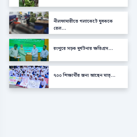
নীলফামারীতে গলাকেটে যুবককে
রেল...
রংপুরে সড়ক দুর্ঘটনায় ক্ষতিগ্রস...
৭০০ শিক্ষার্থীর জন্য আছেন মাত্...