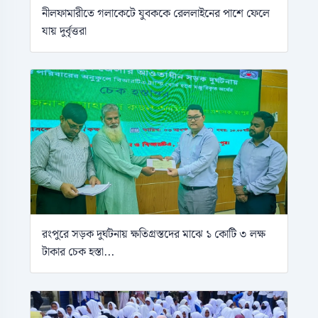
নীলফামারীতে গলাকেটে যুবককে রেললাইনের পাশে ফেলে
যায় দুর্বৃত্তরা
রংপুরে সড়ক দুর্ঘটনায় ক্ষতিগ্রস্তদের মাঝে ১ কোটি ৩ লক্ষ
টাকার চেক হস্তা...