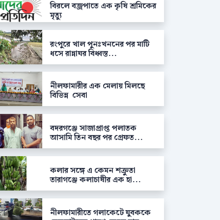
বিরলে বজ্রপাতে এক কৃষি শ্রমিকের
মৃত্যু
রংপুরে খাল পুনঃখননের পর মাটি
ধসে রান্নাঘর বিধ্বস্ত...
নীলফামারীর এক মেলায় মিলছে
বিভিন্ন সেবা
বদরগঞ্জে সাজাপ্রাপ্ত পলাতক
আসামি তিন বছর পর গ্রেফত...
কলার সঙ্গে এ কেমন শক্রুতা
তারাগঞ্জে কলাচাষীর এক হা...
নীলফামারীতে গলাকেটে যুবককে