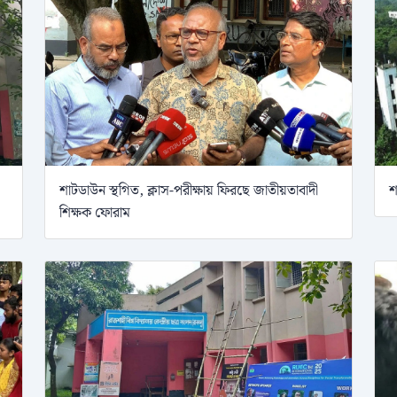
শাটডাউন স্থগিত, ক্লাস-পরীক্ষায় ফিরছে জাতীয়তাবাদী
শ
শিক্ষক ফোরাম