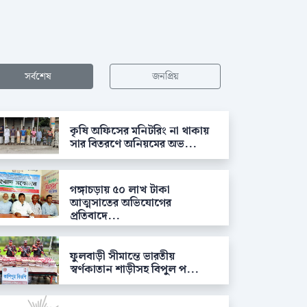
সর্বশেষ
জনপ্রিয়
কৃষি অফিসের মনিটরিং না থাকায়
সার বিতরণে অনিয়মের অভ...
গঙ্গাচড়ায় ৫০ লাখ টাকা
আত্মসাতের অভিযোগের
প্রতিবাদে...
ফুলবাড়ী সীমান্তে ভারতীয়
স্বর্ণকাতান শাড়ীসহ বিপুল প...