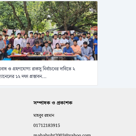
বাধ ও গ্রহণযোগ্য রাকসু নির্বাচনের দাবিতে ২
্যানেলের ১২ দফা প্রস্তাবন...
সম্পাদক ও প্রকাশক
মাহবুব রহমান
01712183915
mahabubt2003@yahoo.com