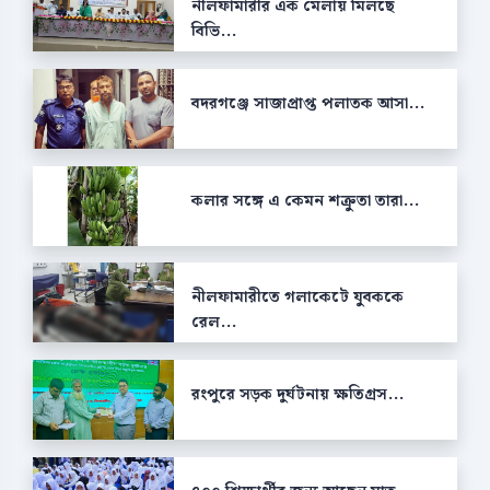
নীলফামারীর এক মেলায় মিলছে
বিভি...
বদরগঞ্জে সাজাপ্রাপ্ত পলাতক আসা...
কলার সঙ্গে এ কেমন শক্রুতা তারা...
নীলফামারীতে গলাকেটে যুবককে
রেল...
রংপুরে সড়ক দুর্ঘটনায় ক্ষতিগ্রস...