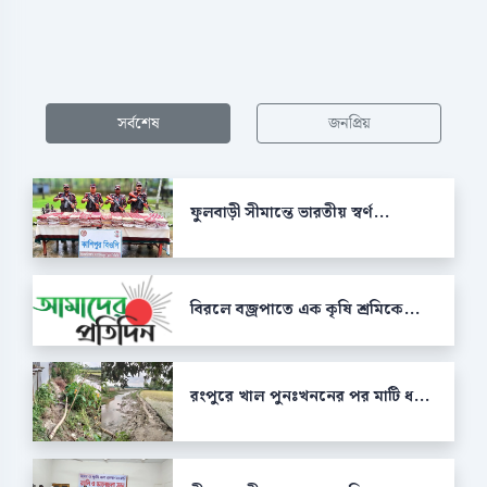
সর্বশেষ
জনপ্রিয়
ফুলবাড়ী সীমান্তে ভারতীয় স্বর্ণ...
বিরলে বজ্রপাতে এক কৃষি শ্রমিকে...
রংপুরে খাল পুনঃখননের পর মাটি ধ...