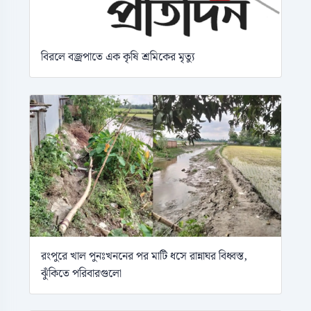
বিরলে বজ্রপাতে এক কৃষি শ্রমিকের মৃত্যু
রংপুরে খাল পুনঃখননের পর মাটি ধসে রান্নাঘর বিধ্বস্ত,
ঝুঁকিতে পরিবারগুলো