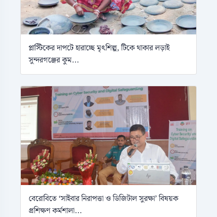
প্লাস্টিকের দাপটে হারাচ্ছে মৃৎশিল্প, টিকে থাকার লড়াই
সুন্দরগঞ্জের কুম...
বেরোবিতে ‘সাইবার নিরাপত্তা ও ডিজিটাল সুরক্ষা’ বিষয়ক
প্রশিক্ষণ কর্মশালা...