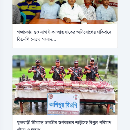
গঙ্গাচড়ায় ৫০ লাখ টাকা আত্মসাতের অভিযোগের প্রতিবাদে
বিএনপি নেতার সংবাদ...
ফুলবাড়ী সীমান্তে ভারতীয় স্বর্ণকাতান শাড়ীসহ বিপুল পরিমাণ
গাঁজা ও ইস্কাপ...