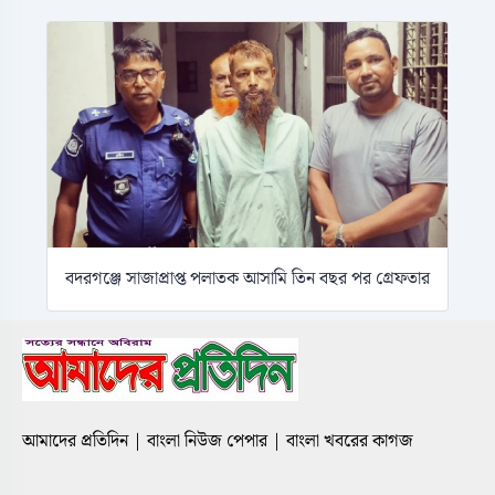
বদরগঞ্জে সাজাপ্রাপ্ত পলাতক আসামি তিন বছর পর গ্রেফতার
আমাদের প্রতিদিন | বাংলা নিউজ পেপার | বাংলা খবরের কাগজ