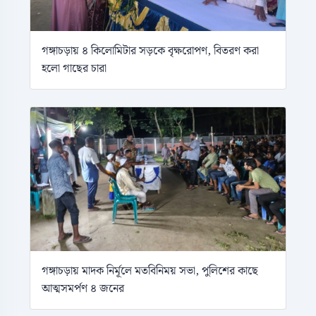
গঙ্গাচড়ায় ৪ কিলোমিটার সড়কে বৃক্ষরোপণ, বিতরণ করা
হলো গাছের চারা
গঙ্গাচড়ায় মাদক নির্মূলে মতবিনিময় সভা, পুলিশের কাছে
আত্মসমর্পণ ৪ জনের