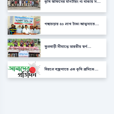
কৃষি অফিসের মনিটরিং না থাকায় স...
গঙ্গাচড়ায় ৫০ লাখ টাকা আত্মসাতে...
ফুলবাড়ী সীমান্তে ভারতীয় স্বর্ণ...
বিরলে বজ্রপাতে এক কৃষি শ্রমিকে...