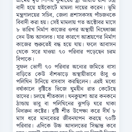
গ্রামের মৃত শিশির কুমারের স্ত্রী আরতি রানী চন্দ্র
বাদী হয়ে হাইকোর্টে মামলা দায়ের করেন। ভূমি
মন্ত্রণালয়ের সচিব, জেলা প্রশাসকসহ পাঁচজনকে
বিবাদী করা হয়। সেই মামলায় গত অক্টোবর মাসে
৮ তারিখ নির্মাণ কাজের ওপর অস্থায়ী নিষেধাজ্ঞা
দেন উচ্চ আদালত। যার কারণে আশ্রয়ণের নির্মাণ
কাজের শুরুতেই বন্ধ হয়ে যায়। ফলে আবাসন
থেকে সরে যাওয়া ৭০ পরিবার পড়েছেন চরম
বিপাকে।
সুফল ভোগী ৭০ পরিবার অন্যের জমিতে বাসা
বাড়িতে কেউ বাঁশঝাড়ে অস্থায়ীভাবে তাঁবু ও
পলিথিন টানিয়ে বসবাস করছিলেন। এরই মধ্যে
বর্ষাকালে বৃষ্টিতে ভিজে ঘুমহীন রাত কেটেছে
তাদের। চলছে শীতকাল। ঘনকুয়াশা আর কনকনে
ঠান্ডায় তাবু বা পলিথিনের ঝুপড়ি ঘরে থাকা
নিদারুন কষ্টের। বৃষ্টি শীত উপেক্ষা করে দীর্ঘ ৮
মাস ধরে মানবেতর জীবনযাপন করছে ৭০টি
পরিবার। এদিকে উচ্চ আদালতের সিদ্ধান্ত কবে