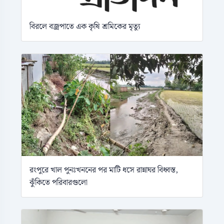
বিরলে বজ্রপাতে এক কৃষি শ্রমিকের মৃত্যু
রংপুরে খাল পুনঃখননের পর মাটি ধসে রান্নাঘর বিধ্বস্ত,
ঝুঁকিতে পরিবারগুলো