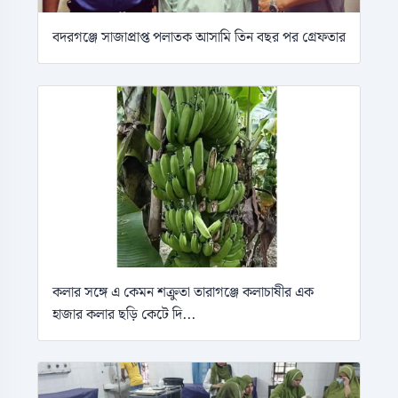
বদরগঞ্জে সাজাপ্রাপ্ত পলাতক আসামি তিন বছর পর গ্রেফতার
কলার সঙ্গে এ কেমন শক্রুতা তারাগঞ্জে কলাচাষীর এক
হাজার কলার ছড়ি কেটে দি...