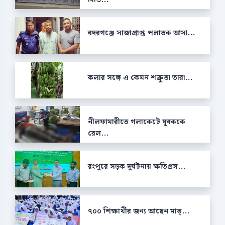
বদরগঞ্জে সাজাপ্রাপ্ত পলাতক আসা...
কলার সঙ্গে এ কেমন শক্রুতা তারা...
নীলফামারীতে গলাকেটে যুবককে
রেল...
রংপুরে সড়ক দুর্ঘটনায় ক্ষতিগ্রস...
৭০০ শিক্ষার্থীর জন্য আছেন মাত্...