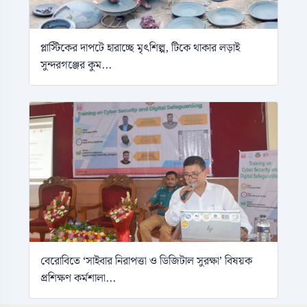
প্লাস্টিকের দাপটে হারাচ্ছে মৃৎশিল্প, টিকে থাকার লড়াই
সুন্দরগঞ্জের কুম...
বেরোবিতে ‘সাইবার নিরাপত্তা ও ডিজিটাল সুরক্ষা’ বিষয়ক
প্রশিক্ষণ কর্মশালা...