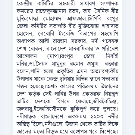
কেন্দ্রীয় কমিটির সহকারী সাধারণ সম্পাদক
কমরেড রাজেকুজ্জামান রতন, ভাষা সৈনিক বীর
মুক্তিযোদ্ধা মোহাম্মদ আফজাল,সিপিবি রংপুর
জেলা কমিটির সভাপতি বীর মুক্তিযোদ্ধা শাহাদাত
হোসেন, বেরোবি ইংরেজি বিভাগের সহযোগি
অধ্যাপক আলী রায়হান সরকার, নদী গবেষক
শেখ রোকন, বাংলাদেশ মানবাধিকার ও পরিবেশ
আন্দোলন (মাপা)রংপুর জেলা নির্বাহী
মনির,ডা.সৈয়দ মামুনুর রহমান প্রমূখ। বক্তারা
বলেন,পানি হলো প্রকৃতির এমন অত্যাবশ্যকীয়
উপাদান যাকে কেন্দ্র দুনিয়ায় বিভিন্ন স্থানে সভ্যতার
পত্তন হয়েছে।অথচ কালের পরিক্রমায় উজানের
দেশ কর্তৃক সেই পানির উপর একতরফা নিয়ন্ত্রণ
ভাটির দেশকে বিপদে ফেলছে,জীববৈচিত্র্য,
জলবায়ু,ইকোসিস্টেমকে ঝুকিপূর্ণ করে তুলছে।
নদীমাতৃক বাংলাদেশে একসময় ১২০০ নদীর
অস্তিত্ব ছিলো,নদীগুলো উজান থেকে ভাটির দিকে
জালের মতো বিস্তৃত হয়ে বঙ্গোপসাগরে মিশেছে।