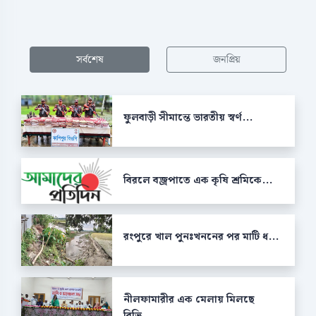
সর্বশেষ
জনপ্রিয়
ফুলবাড়ী সীমান্তে ভারতীয় স্বর্ণ...
বিরলে বজ্রপাতে এক কৃষি শ্রমিকে...
রংপুরে খাল পুনঃখননের পর মাটি ধ...
নীলফামারীর এক মেলায় মিলছে
বিভি...