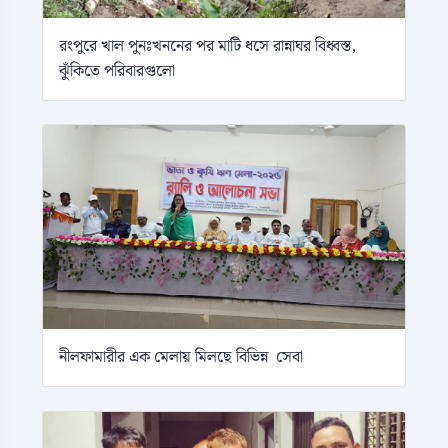
রংপুরে খাল পুনঃখননের পর মাটি ধসে রান্নাঘর বিধ্বস্ত,
ঝুঁকিতে পরিবারগুলো
নীলফামারীর এক মেলায় মিলছে বিভিন্ন সেবা