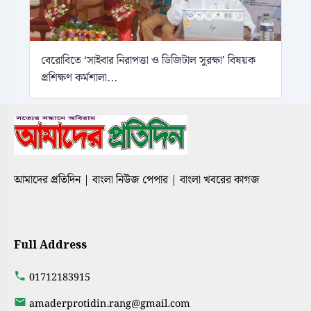
বেরোবিতে ‘সাইবার নিরাপত্তা ও ডিজিটাল সুরক্ষা’ বিষয়ক
প্রশিক্ষণ কর্মশালা...
আমাদের প্রতিদিন | বাংলা নিউজ পেপার | বাংলা খবরের কাগজ
Full Address
01712183915
amaderprotidin.rang@gmail.com