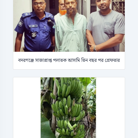
বদরগঞ্জে সাজাপ্রাপ্ত পলাতক আসামি তিন বছর পর গ্রেফতার