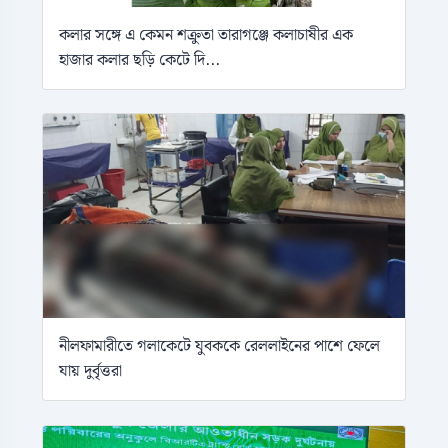
কলার সঙ্গে এ কেমন শক্রুতা তারাগঞ্জে কলাচাষীর এক
হাজার কলার ছড়ি কেটে দি...
নীলফামারীতে গলাকেটে যুবককে রেললাইনের পাশে ফেলে
যায় দুর্বৃত্তরা