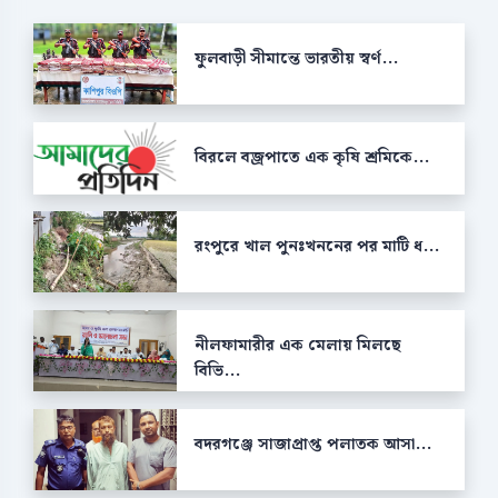
ফুলবাড়ী সীমান্তে ভারতীয় স্বর্ণ...
বিরলে বজ্রপাতে এক কৃষি শ্রমিকে...
রংপুরে খাল পুনঃখননের পর মাটি ধ...
নীলফামারীর এক মেলায় মিলছে
বিভি...
বদরগঞ্জে সাজাপ্রাপ্ত পলাতক আসা...