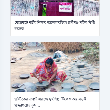
ঘোড়াঘাটে নারীর শিক্ষার আলোকবর্তিকা রাণীগঞ্জ মহিলা ডিগ্রি
কলেজ
প্লাস্টিকের দাপটে হারাচ্ছে মৃৎশিল্প, টিকে থাকার লড়াই
সুন্দরগঞ্জের কুম...