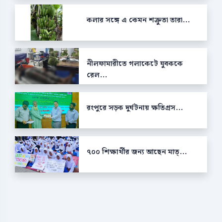
কলার সঙ্গে এ কেমন শক্রুতা তারা...
নীলফামারীতে গলাকেটে যুবককে
রেল...
রংপুরে সড়ক দুর্ঘটনায় ক্ষতিগ্রস...
৭০০ শিক্ষার্থীর জন্য আছেন মাত্...