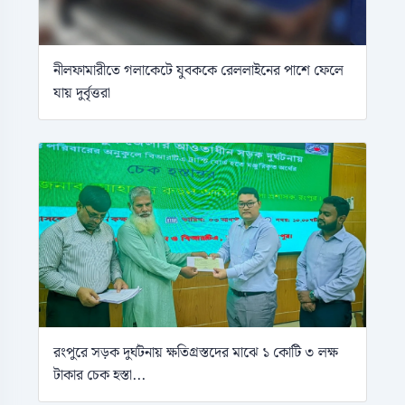
নীলফামারীতে গলাকেটে যুবককে রেললাইনের পাশে ফেলে
যায় দুর্বৃত্তরা
রংপুরে সড়ক দুর্ঘটনায় ক্ষতিগ্রস্তদের মাঝে ১ কোটি ৩ লক্ষ
টাকার চেক হস্তা...