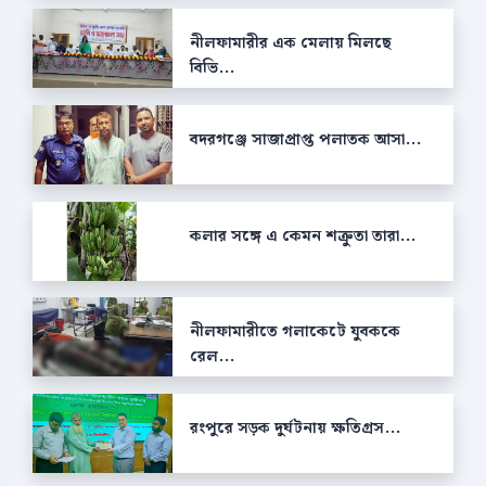
নীলফামারীর এক মেলায় মিলছে
বিভি...
বদরগঞ্জে সাজাপ্রাপ্ত পলাতক আসা...
কলার সঙ্গে এ কেমন শক্রুতা তারা...
নীলফামারীতে গলাকেটে যুবককে
রেল...
রংপুরে সড়ক দুর্ঘটনায় ক্ষতিগ্রস...