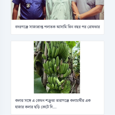
বদরগঞ্জে সাজাপ্রাপ্ত পলাতক আসামি তিন বছর পর গ্রেফতার
কলার সঙ্গে এ কেমন শক্রুতা তারাগঞ্জে কলাচাষীর এক
হাজার কলার ছড়ি কেটে দি...