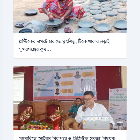
প্লাস্টিকের দাপটে হারাচ্ছে মৃৎশিল্প, টিকে থাকার লড়াই
সুন্দরগঞ্জের কুম...
বেরোবিতে ‘সাইবার নিরাপত্তা ও ডিজিটাল সুরক্ষা’ বিষয়ক