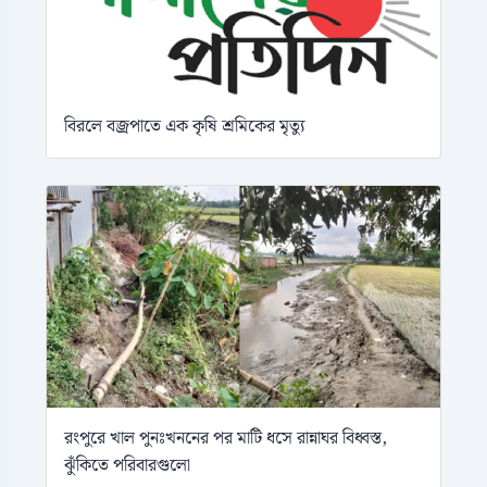
বিরলে বজ্রপাতে এক কৃষি শ্রমিকের মৃত্যু
রংপুরে খাল পুনঃখননের পর মাটি ধসে রান্নাঘর বিধ্বস্ত,
ঝুঁকিতে পরিবারগুলো