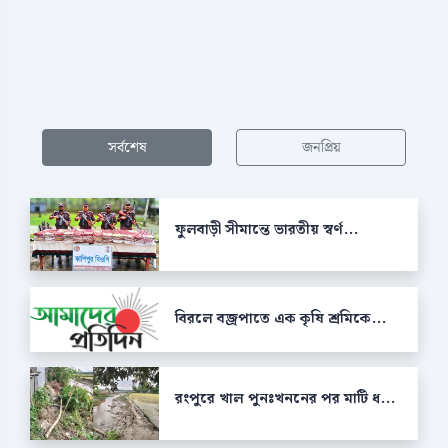
সর্বশেষ
জনপ্রিয়
ফুলবাড়ী সীমান্তে ভারতীয় স্বর্ণ...
বিরলে বজ্রপাতে এক কৃষি শ্রমিকে...
রংপুরে খাল পুনঃখননের পর মাটি ধ...