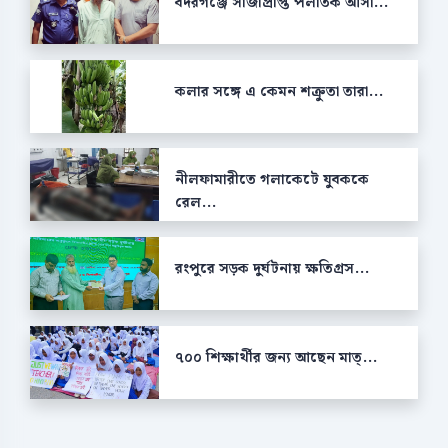
বদরগঞ্জে সাজাপ্রাপ্ত পলাতক আসা...
কলার সঙ্গে এ কেমন শক্রুতা তারা...
নীলফামারীতে গলাকেটে যুবককে
রেল...
রংপুরে সড়ক দুর্ঘটনায় ক্ষতিগ্রস...
৭০০ শিক্ষার্থীর জন্য আছেন মাত্...