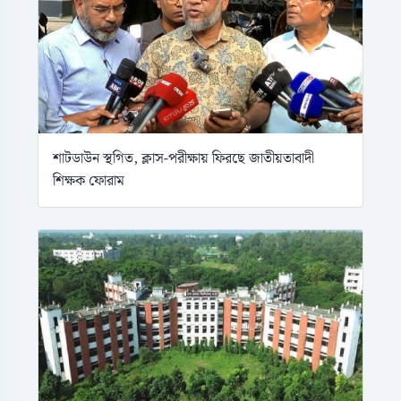
শাটডাউন স্থগিত, ক্লাস-পরীক্ষায় ফিরছে জাতীয়তাবাদী
শিক্ষক ফোরাম