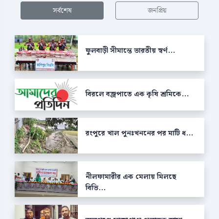
সর্বশেষ
জনপ্রিয়
ফুলবাড়ী সীমান্তে ভারতীয় স্বর্ণ...
বিরলে বজ্রপাতে এক কৃষি শ্রমিকে...
রংপুরে খাল পুনঃখননের পর মাটি ধ...
নীলফামারীর এক মেলায় মিলছে
বিভি...