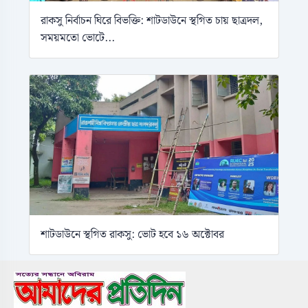
রাকসু নির্বাচন ঘিরে বিভক্তি: শাটডাউনে স্থগিত চায় ছাত্রদল,
সময়মতো ভোটে...
শাটডাউনে স্থগিত রাকসু: ভোট হবে ১৬ অক্টোবর