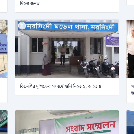
দিলো জনতা
বিএনপির দু’পক্ষের সংঘর্ষে গুলি নিহত ১, আহত ৪
স
উ