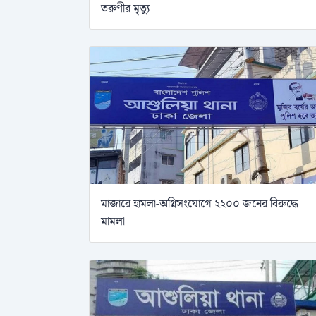
তরুণীর মৃত্যু
মাজারে হামলা-অগ্নিসংযোগে ২২০০ জনের বিরুদ্ধে
মামলা