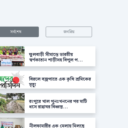
সর্বশেষ
জনপ্রিয়
ফুলবাড়ী সীমান্তে ভারতীয়
স্বর্ণকাতান শাড়ীসহ বিপুল প...
বিরলে বজ্রপাতে এক কৃষি শ্রমিকের
মৃত্যু
রংপুরে খাল পুনঃখননের পর মাটি
ধসে রান্নাঘর বিধ্বস্ত...
নীলফামারীর এক মেলায় মিলছে