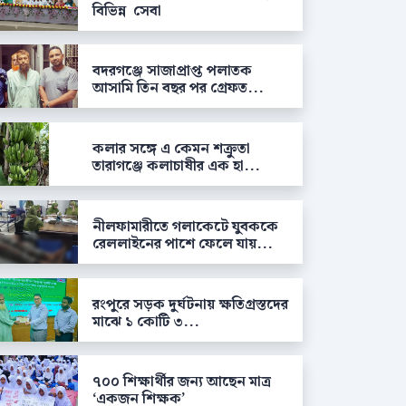
বিভিন্ন সেবা
বদরগঞ্জে সাজাপ্রাপ্ত পলাতক
আসামি তিন বছর পর গ্রেফত...
কলার সঙ্গে এ কেমন শক্রুতা
তারাগঞ্জে কলাচাষীর এক হা...
নীলফামারীতে গলাকেটে যুবককে
রেললাইনের পাশে ফেলে যায়...
রংপুরে সড়ক দুর্ঘটনায় ক্ষতিগ্রস্তদের
মাঝে ১ কোটি ৩...
৭০০ শিক্ষার্থীর জন্য আছেন মাত্র
‘একজন শিক্ষক’