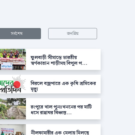
সর্বশেষ
জনপ্রিয়
ফুলবাড়ী সীমান্তে ভারতীয়
স্বর্ণকাতান শাড়ীসহ বিপুল প...
বিরলে বজ্রপাতে এক কৃষি শ্রমিকের
মৃত্যু
রংপুরে খাল পুনঃখননের পর মাটি
ধসে রান্নাঘর বিধ্বস্ত...
নীলফামারীর এক মেলায় মিলছে