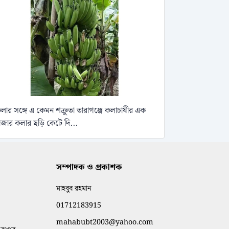
লার সঙ্গে এ কেমন শক্রুতা তারাগঞ্জে কলাচাষীর এক
াজার কলার ছড়ি কেটে দি...
সম্পাদক ও প্রকাশক
মাহবুব রহমান
01712183915
mahabubt2003@yahoo.com