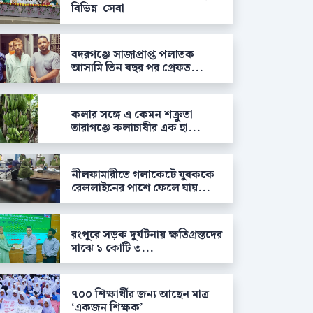
বিভিন্ন সেবা
বদরগঞ্জে সাজাপ্রাপ্ত পলাতক
আসামি তিন বছর পর গ্রেফত...
কলার সঙ্গে এ কেমন শক্রুতা
তারাগঞ্জে কলাচাষীর এক হা...
নীলফামারীতে গলাকেটে যুবককে
রেললাইনের পাশে ফেলে যায়...
রংপুরে সড়ক দুর্ঘটনায় ক্ষতিগ্রস্তদের
মাঝে ১ কোটি ৩...
৭০০ শিক্ষার্থীর জন্য আছেন মাত্র
‘একজন শিক্ষক’