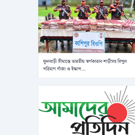
ফুলবাড়ী সীমান্তে ভারতীয় স্বর্ণকাতান শাড়ীসহ বিপুল
পরিমাণ গাঁজা ও ইস্কাপ...