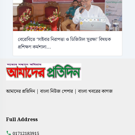
বেরোবিতে ‘সাইবার নিরাপত্তা ও ডিজিটাল সুরক্ষা’ বিষয়ক
প্রশিক্ষণ কর্মশালা...
আমাদের প্রতিদিন | বাংলা নিউজ পেপার | বাংলা খবরের কাগজ
Full Address
01712183915