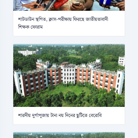
শাটডাউন স্থগিত, ক্লাস-পরীক্ষায় ফিরছে জাতীয়তাবাদী
শিক্ষক ফোরাম
শারদীয় দুর্গাপূজায় টানা নয় দিনের ছুটিতে বেরোবি