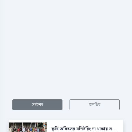
সর্বশেষ
জনপ্রিয়
কৃষি অফিসের মনিটরিং না থাকায় স...