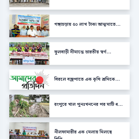
গঙ্গাচড়ায় ৫০ লাখ টাকা আত্মসাতে...
ফুলবাড়ী সীমান্তে ভারতীয় স্বর্ণ...
বিরলে বজ্রপাতে এক কৃষি শ্রমিকে...
রংপুরে খাল পুনঃখননের পর মাটি ধ...
নীলফামারীর এক মেলায় মিলছে