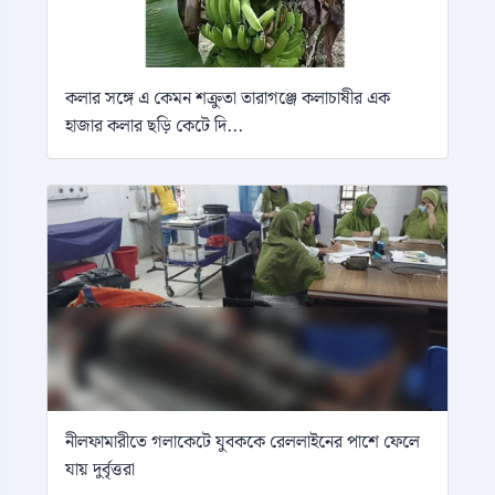
কলার সঙ্গে এ কেমন শক্রুতা তারাগঞ্জে কলাচাষীর এক
হাজার কলার ছড়ি কেটে দি...
নীলফামারীতে গলাকেটে যুবককে রেললাইনের পাশে ফেলে
যায় দুর্বৃত্তরা