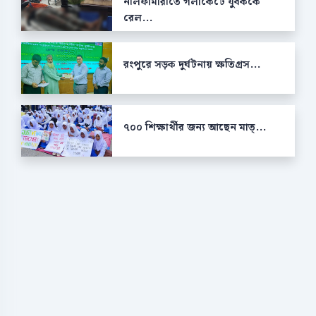
নীলফামারীতে গলাকেটে যুবককে
রেল...
রংপুরে সড়ক দুর্ঘটনায় ক্ষতিগ্রস...
৭০০ শিক্ষার্থীর জন্য আছেন মাত্...