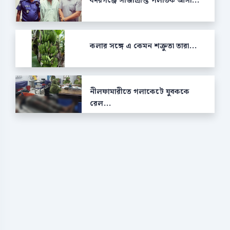
বদরগঞ্জে সাজাপ্রাপ্ত পলাতক আসা...
কলার সঙ্গে এ কেমন শক্রুতা তারা...
নীলফামারীতে গলাকেটে যুবককে
রেল...