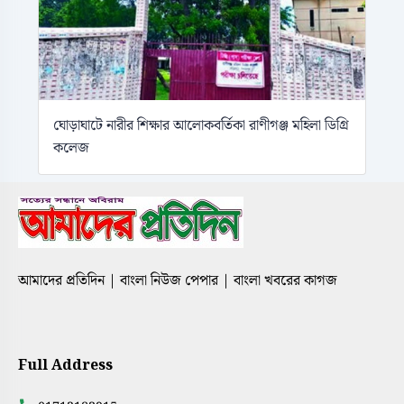
ঘোড়াঘাটে নারীর শিক্ষার আলোকবর্তিকা রাণীগঞ্জ মহিলা ডিগ্রি
কলেজ
আমাদের প্রতিদিন | বাংলা নিউজ পেপার | বাংলা খবরের কাগজ
Full Address