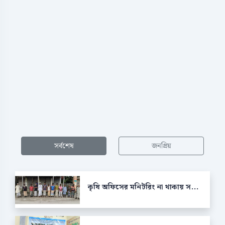
সর্বশেষ
জনপ্রিয়
কৃষি অফিসের মনিটরিং না থাকায় স...