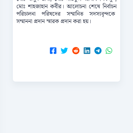
মোঃ শাহজাহান কবীর। আলোচনা শেষে নির্বাচন
পরিচালনা পরিষদের সম্মানিত সদস্যবৃন্দকে
সম্মাননা প্রদান স্মারক প্রদান করা হয়।