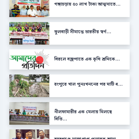
গঙ্গাচড়ায় ৫০ লাখ টাকা আত্মসাতে...
ফুলবাড়ী সীমান্তে ভারতীয় স্বর্ণ...
বিরলে বজ্রপাতে এক কৃষি শ্রমিকে...
রংপুরে খাল পুনঃখননের পর মাটি ধ...
নীলফামারীর এক মেলায় মিলছে
বিভি...