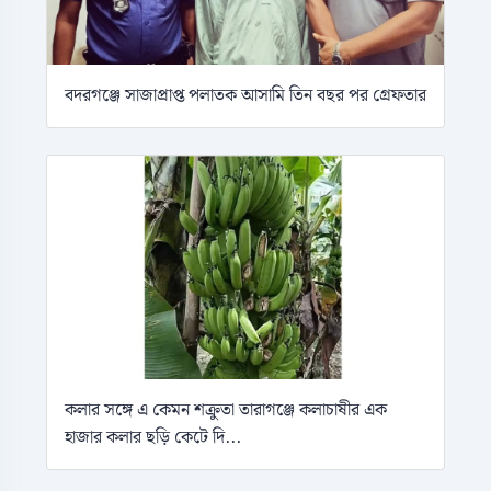
বদরগঞ্জে সাজাপ্রাপ্ত পলাতক আসামি তিন বছর পর গ্রেফতার
কলার সঙ্গে এ কেমন শক্রুতা তারাগঞ্জে কলাচাষীর এক
হাজার কলার ছড়ি কেটে দি...