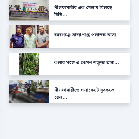
নীলফামারীর এক মেলায় মিলছে
বিভি...
বদরগঞ্জে সাজাপ্রাপ্ত পলাতক আসা...
কলার সঙ্গে এ কেমন শক্রুতা তারা...
নীলফামারীতে গলাকেটে যুবককে
রেল...