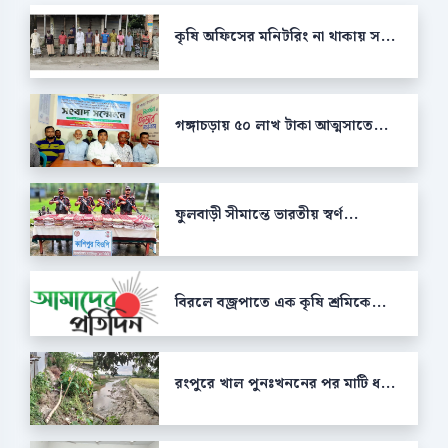
কৃষি অফিসের মনিটরিং না থাকায় স...
গঙ্গাচড়ায় ৫০ লাখ টাকা আত্মসাতে...
ফুলবাড়ী সীমান্তে ভারতীয় স্বর্ণ...
বিরলে বজ্রপাতে এক কৃষি শ্রমিকে...
রংপুরে খাল পুনঃখননের পর মাটি ধ...