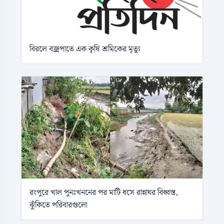
বিরলে বজ্রপাতে এক কৃষি শ্রমিকের মৃত্যু
রংপুরে খাল পুনঃখননের পর মাটি ধসে রান্নাঘর বিধ্বস্ত,
ঝুঁকিতে পরিবারগুলো