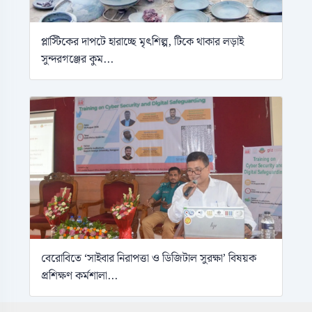
প্লাস্টিকের দাপটে হারাচ্ছে মৃৎশিল্প, টিকে থাকার লড়াই
সুন্দরগঞ্জের কুম...
বেরোবিতে ‘সাইবার নিরাপত্তা ও ডিজিটাল সুরক্ষা’ বিষয়ক
প্রশিক্ষণ কর্মশালা...