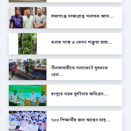
বদরগঞ্জে সাজাপ্রাপ্ত পলাতক আসা...
কলার সঙ্গে এ কেমন শক্রুতা তারা...
নীলফামারীতে গলাকেটে যুবককে
রেল...
রংপুরে সড়ক দুর্ঘটনায় ক্ষতিগ্রস...
৭০০ শিক্ষার্থীর জন্য আছেন মাত্...