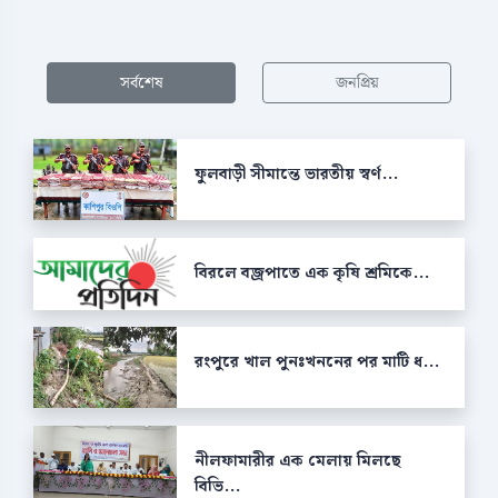
সর্বশেষ
জনপ্রিয়
ফুলবাড়ী সীমান্তে ভারতীয় স্বর্ণ...
বিরলে বজ্রপাতে এক কৃষি শ্রমিকে...
রংপুরে খাল পুনঃখননের পর মাটি ধ...
নীলফামারীর এক মেলায় মিলছে
বিভি...