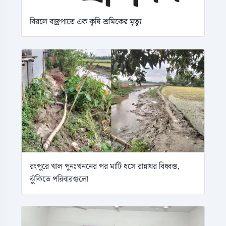
বিরলে বজ্রপাতে এক কৃষি শ্রমিকের মৃত্যু
রংপুরে খাল পুনঃখননের পর মাটি ধসে রান্নাঘর বিধ্বস্ত,
ঝুঁকিতে পরিবারগুলো