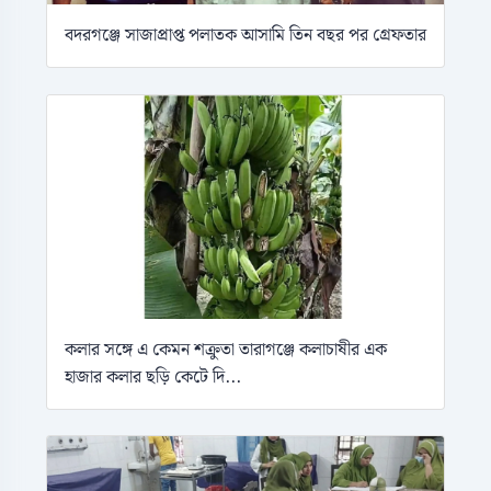
বদরগঞ্জে সাজাপ্রাপ্ত পলাতক আসামি তিন বছর পর গ্রেফতার
কলার সঙ্গে এ কেমন শক্রুতা তারাগঞ্জে কলাচাষীর এক
হাজার কলার ছড়ি কেটে দি...