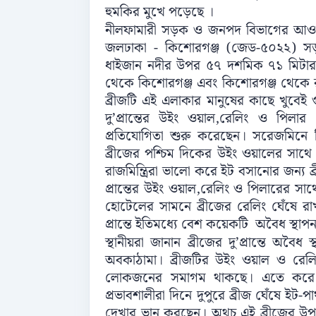
হুমকির মুখে পড়েছে ।
নীলফামারী সড়ক ও জনপদ বিভাগের আওতায়
জলঢাকা - কিশোরগঞ্জ (জেড-৫০২২) সড়কের
ধাইজান নদীর উপর ৫৭ দশমিক ৭১ মিটার দৈর
থেকে কিশোরগঞ্জ এবং কিশোরগঞ্জ থেকে র
ব্রীজটি এই এলাকার মানুষের কাছে খুবেই গুরুত্
দু’প্রান্তের উইং ওয়াল,রেলিং ও পিলা
প্রতিযোগিতা শুরু করেছেন। সরেজমিনে 
ব্রীজের পশ্চিম দিকের উইং ওয়ালের সাথে 
রাজমিন্ত্রিরা ভালো করে ইট বসানোর জন্য ব
প্রান্তের উইং ওয়াল,রেলিং ও পিলারের স
হোটেলের সামনে ব্রীজের রেলিং ঘেঁষে রাখা
প্রান্তে ইতিমধ্যে বেশ কয়েকটি অবৈধ স্থাপন
স্থানীয়রা জানান ব্রীজের দু’প্রান্তে অবৈ
অবকাঠামা। ব্রীজটির উইং ওয়াল ও রেলিং
লোকজনের সমাগম থাকছে। এতে করে য
প্রভাবশালীরা দিনে দুপুরে ব্রীজ ঘেঁষে ইট
দেখার ভান করছেন। অথচ এই ব্রীজের উপর