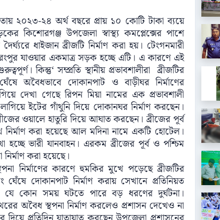
 ২০২৩-২৪ অর্থ বছরে প্রায় ১০ কোটি টাকা ব্যয়ে
 কিশোরগঞ্জ উপজেলা স্বাস্থ্য কমপ্লেক্সের পাশে
্ঘ্যরে ধাইজান ব্রীজটি নির্মাণ করা হয়। টেংগনমারী
ংপুর যাওয়ার একমাত্র সড়ক হচ্ছে এটি। এ কারণে এই
বপূর্ণ। কিন্তু‘ সম্প্রতি স্থানীয় প্রভাবশালীরা ব্রীজটির
র ঘেঁষে অবৈধভাবে দোকানপাট ও বাড়ীঘর নির্মাণের
গিয়ে দেখা গেছে রিপন মিয়া নামের এক প্রভাবশালী
লাগিয়ে ইটের গাঁথুনি দিয়ে দোকানঘর নির্মাণ করছেন।
্রীজের ওয়ালে হাতুরি দিয়ে আঘাত করছেন। ব্রীজের পূর্ব
াথে নির্মাণ করা হয়েছে আল মদিনা নামে একটি হোটেল।
 হচ্ছে ভারী যানবাহন। এরকম ব্রীজের পূর্ব ও পশ্চিম
া নির্মাণ করা হয়েছে।
ধ স্থপনা নির্মাণের কারণে হুমকির মুখে পড়েছে ব্রীজটির
 ঘেঁষে দোকানপাট নির্মাণ করায় সেখানে প্রতিনিয়ত
ে কোন সময় ঘটতে পারে বড় ধরণের দুর্ঘটনা।
-পাথরের অবৈধ স্থপনা নির্মাণ করলেও প্রশাসন দেখেও না
 দিয়ে প্রতিদিন যাতায়াত করছেন উপজেলা প্রশাসনের