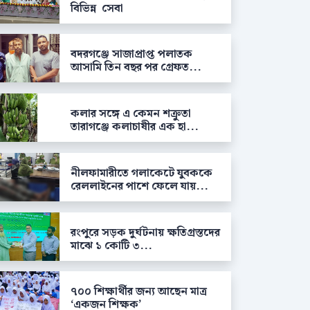
বিভিন্ন সেবা
বদরগঞ্জে সাজাপ্রাপ্ত পলাতক
আসামি তিন বছর পর গ্রেফত...
কলার সঙ্গে এ কেমন শক্রুতা
তারাগঞ্জে কলাচাষীর এক হা...
নীলফামারীতে গলাকেটে যুবককে
রেললাইনের পাশে ফেলে যায়...
রংপুরে সড়ক দুর্ঘটনায় ক্ষতিগ্রস্তদের
মাঝে ১ কোটি ৩...
৭০০ শিক্ষার্থীর জন্য আছেন মাত্র
‘একজন শিক্ষক’