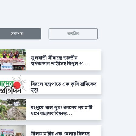
সর্বশেষ
জনপ্রিয়
ফুলবাড়ী সীমান্তে ভারতীয়
স্বর্ণকাতান শাড়ীসহ বিপুল প...
বিরলে বজ্রপাতে এক কৃষি শ্রমিকের
মৃত্যু
রংপুরে খাল পুনঃখননের পর মাটি
ধসে রান্নাঘর বিধ্বস্ত...
নীলফামারীর এক মেলায় মিলছে