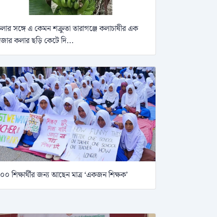
লার সঙ্গে এ কেমন শক্রুতা তারাগঞ্জে কলাচাষীর এক
াজার কলার ছড়ি কেটে দি...
০০ শিক্ষার্থীর জন্য আছেন মাত্র ‘একজন শিক্ষক’