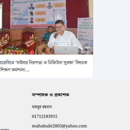
েরোবিতে ‘সাইবার নিরাপত্তা ও ডিজিটাল সুরক্ষা’ বিষয়ক
্রশিক্ষণ কর্মশালা...
সম্পাদক ও প্রকাশক
মাহবুব রহমান
01712183915
mahabubt2003@yahoo.com