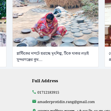
প্লাস্টিকের দাপটে হারাচ্ছে মৃৎশিল্প, টিকে থাকার লড়াই
ব
সুন্দরগঞ্জের কুম...
প
Full Address
01712183915
amaderprotidin.rang@gmail.com