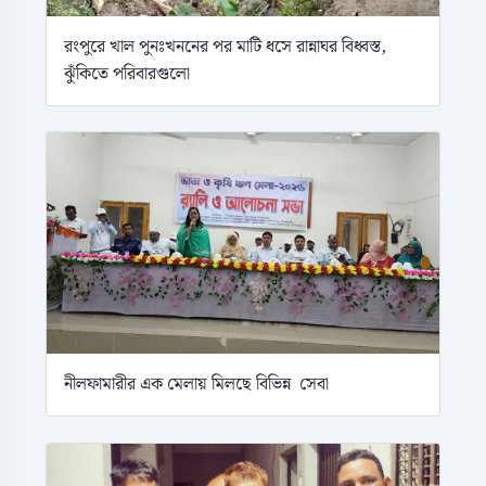
রংপুরে খাল পুনঃখননের পর মাটি ধসে রান্নাঘর বিধ্বস্ত,
ঝুঁকিতে পরিবারগুলো
নীলফামারীর এক মেলায় মিলছে বিভিন্ন সেবা