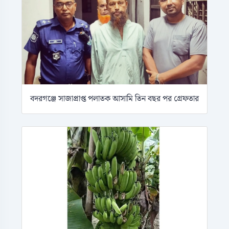
বদরগঞ্জে সাজাপ্রাপ্ত পলাতক আসামি তিন বছর পর গ্রেফতার