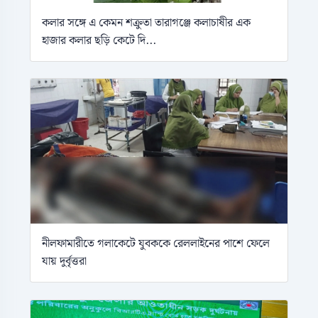
কলার সঙ্গে এ কেমন শক্রুতা তারাগঞ্জে কলাচাষীর এক
হাজার কলার ছড়ি কেটে দি...
নীলফামারীতে গলাকেটে যুবককে রেললাইনের পাশে ফেলে
যায় দুর্বৃত্তরা