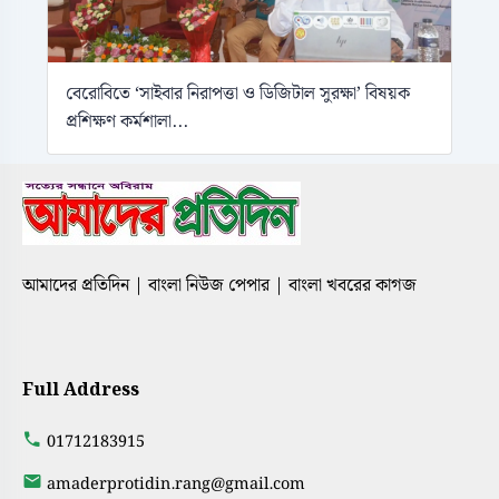
বেরোবিতে ‘সাইবার নিরাপত্তা ও ডিজিটাল সুরক্ষা’ বিষয়ক
প্রশিক্ষণ কর্মশালা...
আমাদের প্রতিদিন | বাংলা নিউজ পেপার | বাংলা খবরের কাগজ
Full Address
01712183915
amaderprotidin.rang@gmail.com