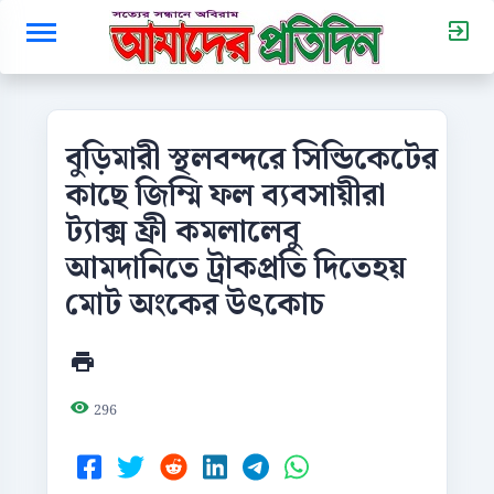
বুড়িমারী স্থলবন্দরে সিন্ডিকেটের
কাছে জিম্মি ফল ব্যবসায়ীরা
ট্যাক্স ফ্রী কমলালেবু
আমদানিতে ট্রাকপ্রতি দিতেহয়
মোট অংকের উৎকোচ
296