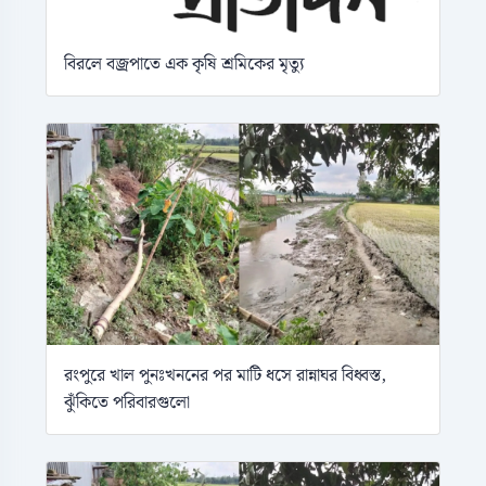
বিরলে বজ্রপাতে এক কৃষি শ্রমিকের মৃত্যু
রংপুরে খাল পুনঃখননের পর মাটি ধসে রান্নাঘর বিধ্বস্ত,
ঝুঁকিতে পরিবারগুলো