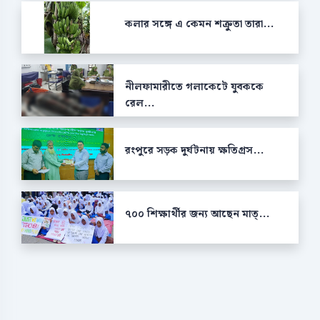
কলার সঙ্গে এ কেমন শক্রুতা তারা...
নীলফামারীতে গলাকেটে যুবককে
রেল...
রংপুরে সড়ক দুর্ঘটনায় ক্ষতিগ্রস...
৭০০ শিক্ষার্থীর জন্য আছেন মাত্...