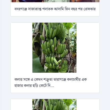
বদরগঞ্জে সাজাপ্রাপ্ত পলাতক আসামি তিন বছর পর গ্রেফতার
কলার সঙ্গে এ কেমন শক্রুতা তারাগঞ্জে কলাচাষীর এক
হাজার কলার ছড়ি কেটে দি...