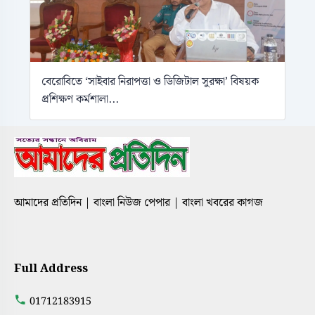
বেরোবিতে ‘সাইবার নিরাপত্তা ও ডিজিটাল সুরক্ষা’ বিষয়ক
প্রশিক্ষণ কর্মশালা...
আমাদের প্রতিদিন | বাংলা নিউজ পেপার | বাংলা খবরের কাগজ
Full Address
01712183915