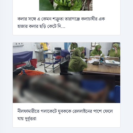
কলার সঙ্গে এ কেমন শক্রুতা তারাগঞ্জে কলাচাষীর এক
হাজার কলার ছড়ি কেটে দি...
নীলফামারীতে গলাকেটে যুবককে রেললাইনের পাশে ফেলে
যায় দুর্বৃত্তরা