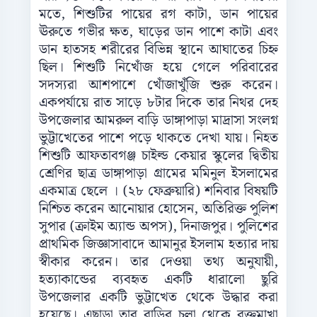
মতে, শিশুটির পায়ের রগ কাটা, ডান পায়ের
ঊরুতে গভীর ক্ষত, ঘাড়ের ডান পাশে কাটা এবং
ডান হাতসহ শরীরের বিভিন্ন স্থানে আঘাতের চিহ্ন
ছিল। শিশুটি নিখোঁজ হয়ে গেলে পরিবারের
সদস্যরা আশপাশে খোঁজাখুঁজি শুরু করেন।
একপর্যায়ে রাত সাড়ে ৮টার দিকে তার নিথর দেহ
উপজেলার আমরুল বাড়ি ডাঙ্গাপাড়া মাদ্রাসা সংলগ্ন
ভুট্টাখেতের পাশে পড়ে থাকতে দেখা যায়। নিহত
শিশুটি আফতাবগঞ্জ চাইল্ড কেয়ার স্কুলের দ্বিতীয়
শ্রেণির ছাত্র ডাঙ্গাপাড়া গ্রামের মমিনুল ইসলামের
একমাত্র ছেলে । (২৮ ফেব্রুয়ারি) শনিবার বিষয়টি
নিশ্চিত করেন আনোয়ার হোসেন, অতিরিক্ত পুলিশ
সুপার (ক্রাইম অ্যান্ড অপস), দিনাজপুর। পুলিশের
প্রাথমিক জিজ্ঞাসাবাদে আমানুর ইসলাম হত্যার দায়
স্বীকার করেন। তার দেওয়া তথ্য অনুযায়ী,
হত্যাকান্ডের ব্যবহৃত একটি ধারালো ছুরি
উপজেলার একটি ভুট্টাখেত থেকে উদ্ধার করা
হয়েছে। এছাড়া তার বাড়ির চুলা থেকে রক্তমাখা