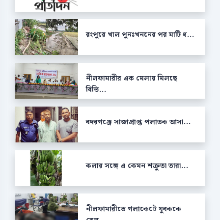
রংপুরে খাল পুনঃখননের পর মাটি ধ...
নীলফামারীর এক মেলায় মিলছে
বিভি...
বদরগঞ্জে সাজাপ্রাপ্ত পলাতক আসা...
কলার সঙ্গে এ কেমন শক্রুতা তারা...
নীলফামারীতে গলাকেটে যুবককে