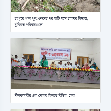
রংপুরে খাল পুনঃখননের পর মাটি ধসে রান্নাঘর বিধ্বস্ত,
ঝুঁকিতে পরিবারগুলো
নীলফামারীর এক মেলায় মিলছে বিভিন্ন সেবা