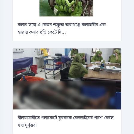
কলার সঙ্গে এ কেমন শক্রুতা তারাগঞ্জে কলাচাষীর এক
হাজার কলার ছড়ি কেটে দি...
নীলফামারীতে গলাকেটে যুবককে রেললাইনের পাশে ফেলে
যায় দুর্বৃত্তরা