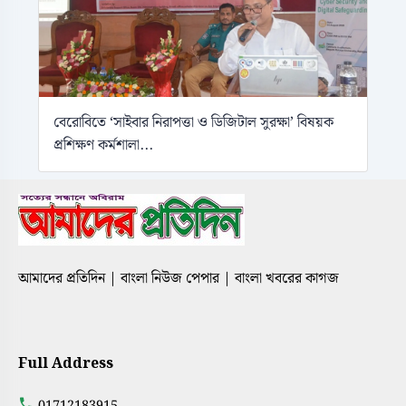
বেরোবিতে ‘সাইবার নিরাপত্তা ও ডিজিটাল সুরক্ষা’ বিষয়ক
প্রশিক্ষণ কর্মশালা...
আমাদের প্রতিদিন | বাংলা নিউজ পেপার | বাংলা খবরের কাগজ
Full Address
01712183915