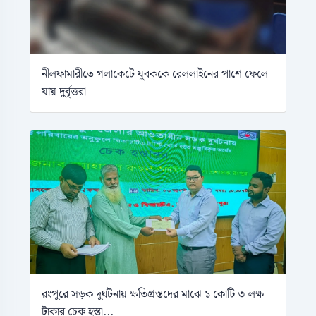
নীলফামারীতে গলাকেটে যুবককে রেললাইনের পাশে ফেলে
যায় দুর্বৃত্তরা
রংপুরে সড়ক দুর্ঘটনায় ক্ষতিগ্রস্তদের মাঝে ১ কোটি ৩ লক্ষ
টাকার চেক হস্তা...