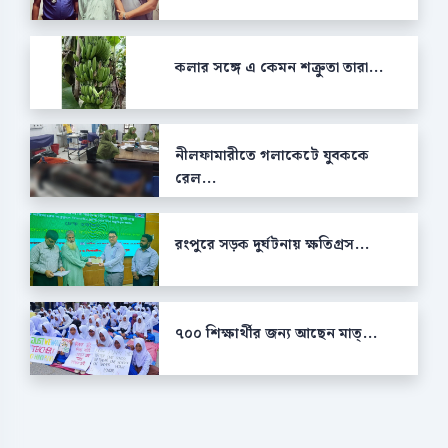
কলার সঙ্গে এ কেমন শক্রুতা তারা...
নীলফামারীতে গলাকেটে যুবককে
রেল...
রংপুরে সড়ক দুর্ঘটনায় ক্ষতিগ্রস...
৭০০ শিক্ষার্থীর জন্য আছেন মাত্...