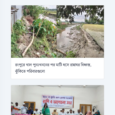
রংপুরে খাল পুনঃখননের পর মাটি ধসে রান্নাঘর বিধ্বস্ত,
ঝুঁকিতে পরিবারগুলো